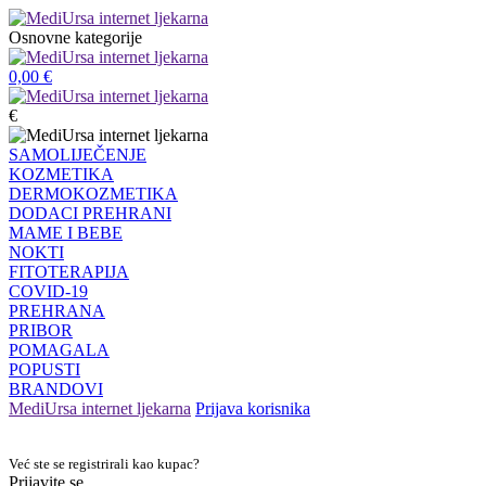
Osnovne kategorije
0,00
€
€
SAMOLIJEČENJE
KOZMETIKA
DERMOKOZMETIKA
DODACI PREHRANI
MAME I BEBE
NOKTI
FITOTERAPIJA
COVID-19
PREHRANA
PRIBOR
POMAGALA
POPUSTI
BRANDOVI
MediUrsa internet ljekarna
Prijava korisnika
Već ste se registrirali kao kupac?
Prijavite se