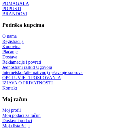
POMAGALA
POPUSTI
BRANDOVI
Podrška kupcima
O nama
Registracija
Kupovina
Plaćanje
Dostava
Reklamacije i povrati
Jednostrani raskid Ugovora
Internetsko (alternativno) rješavanje sporova
OPĆI UVJETI POSLOVANJA
IZJAVA O PRIVATNOSTI
Kontakt
Moj račun
Moj profil
Moji podaci za račun
Dostavni podaci
Moja lista želja