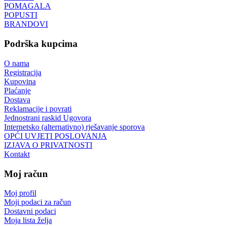
POMAGALA
POPUSTI
BRANDOVI
Podrška kupcima
O nama
Registracija
Kupovina
Plaćanje
Dostava
Reklamacije i povrati
Jednostrani raskid Ugovora
Internetsko (alternativno) rješavanje sporova
OPĆI UVJETI POSLOVANJA
IZJAVA O PRIVATNOSTI
Kontakt
Moj račun
Moj profil
Moji podaci za račun
Dostavni podaci
Moja lista želja