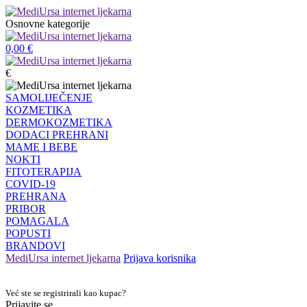
Osnovne kategorije
0,00
€
€
SAMOLIJEČENJE
KOZMETIKA
DERMOKOZMETIKA
DODACI PREHRANI
MAME I BEBE
NOKTI
FITOTERAPIJA
COVID-19
PREHRANA
PRIBOR
POMAGALA
POPUSTI
BRANDOVI
MediUrsa internet ljekarna
Prijava korisnika
Već ste se registrirali kao kupac?
Prijavite se