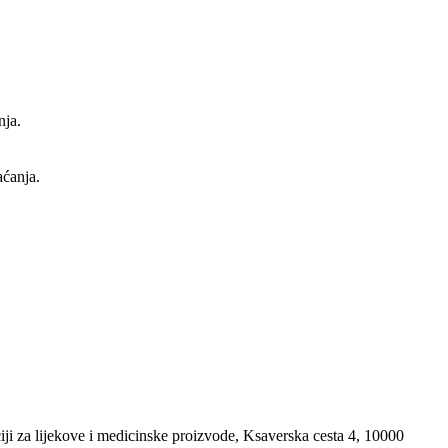
nja.
aćanja.
i za lijekove i medicinske proizvode, Ksaverska cesta 4, 10000