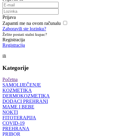
Prijava
Zapamti me na ovom računalu
Zaboravili ste lozinku?
Želite postati stalni kupac?
Registracija
Registracija
ili
Kategorije
Početna
SAMOLIJEČENJE
KOZMETIKA
DERMOKOZMETIKA
DODACI PREHRANI
MAME I BEBE
NOKTI
FITOTERAPIJA
COVID-19
PREHRANA
PRIBOR