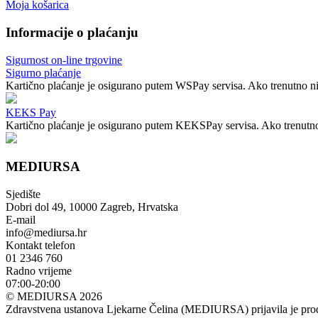
Moja košarica
Informacije o plaćanju
Sigurnost on-line trgovine
Sigurno plaćanje
Kartično plaćanje je osigurano putem WSPay servisa. Ako trenutno nij
KEKS Pay
Kartično plaćanje je osigurano putem KEKSPay servisa. Ako trenutno n
MEDIURSA
Sjedište
Dobri dol 49, 10000 Zagreb, Hrvatska
E-mail
info@mediursa.hr
Kontakt telefon
01 2346 760
Radno vrijeme
07:00-20:00
© MEDIURSA 2026
Zdravstvena ustanova Ljekarne Čelina (MEDIURSA) prijavila je prodaj