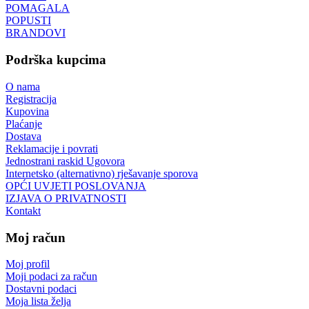
POMAGALA
POPUSTI
BRANDOVI
Podrška kupcima
O nama
Registracija
Kupovina
Plaćanje
Dostava
Reklamacije i povrati
Jednostrani raskid Ugovora
Internetsko (alternativno) rješavanje sporova
OPĆI UVJETI POSLOVANJA
IZJAVA O PRIVATNOSTI
Kontakt
Moj račun
Moj profil
Moji podaci za račun
Dostavni podaci
Moja lista želja