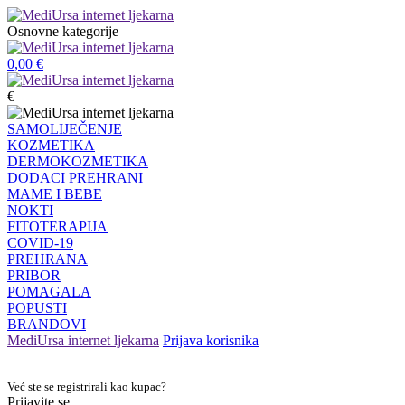
Osnovne kategorije
0,00
€
€
SAMOLIJEČENJE
KOZMETIKA
DERMOKOZMETIKA
DODACI PREHRANI
MAME I BEBE
NOKTI
FITOTERAPIJA
COVID-19
PREHRANA
PRIBOR
POMAGALA
POPUSTI
BRANDOVI
MediUrsa internet ljekarna
Prijava korisnika
Već ste se registrirali kao kupac?
Prijavite se