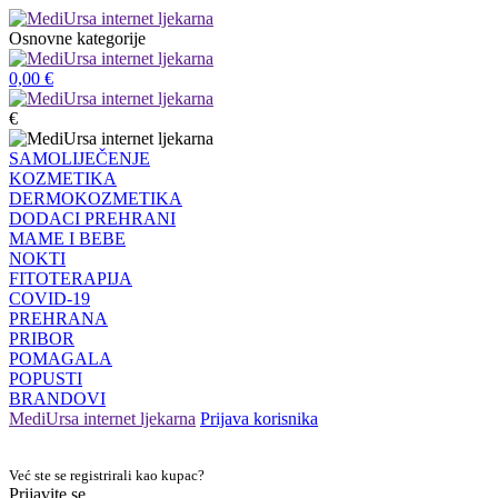
Osnovne kategorije
0,00
€
€
SAMOLIJEČENJE
KOZMETIKA
DERMOKOZMETIKA
DODACI PREHRANI
MAME I BEBE
NOKTI
FITOTERAPIJA
COVID-19
PREHRANA
PRIBOR
POMAGALA
POPUSTI
BRANDOVI
MediUrsa internet ljekarna
Prijava korisnika
Već ste se registrirali kao kupac?
Prijavite se