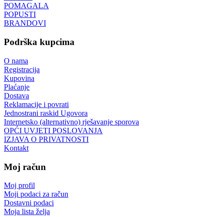
POMAGALA
POPUSTI
BRANDOVI
Podrška kupcima
O nama
Registracija
Kupovina
Plaćanje
Dostava
Reklamacije i povrati
Jednostrani raskid Ugovora
Internetsko (alternativno) rješavanje sporova
OPĆI UVJETI POSLOVANJA
IZJAVA O PRIVATNOSTI
Kontakt
Moj račun
Moj profil
Moji podaci za račun
Dostavni podaci
Moja lista želja