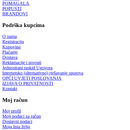
POMAGALA
POPUSTI
BRANDOVI
Podrška kupcima
O nama
Registracija
Kupovina
Plaćanje
Dostava
Reklamacije i povrati
Jednostrani raskid Ugovora
Internetsko (alternativno) rješavanje sporova
OPĆI UVJETI POSLOVANJA
IZJAVA O PRIVATNOSTI
Kontakt
Moj račun
Moj profil
Moji podaci za račun
Dostavni podaci
Moja lista želja