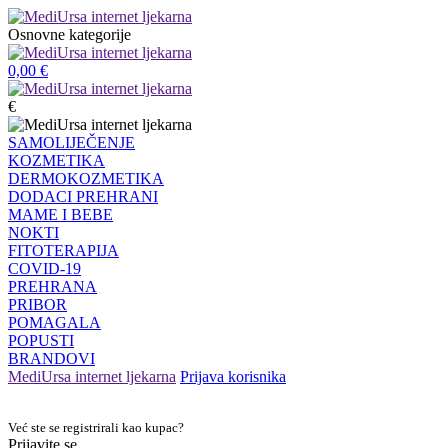
Osnovne kategorije
0,00
€
€
SAMOLIJEČENJE
KOZMETIKA
DERMOKOZMETIKA
DODACI PREHRANI
MAME I BEBE
NOKTI
FITOTERAPIJA
COVID-19
PREHRANA
PRIBOR
POMAGALA
POPUSTI
BRANDOVI
MediUrsa internet ljekarna
Prijava korisnika
Već ste se registrirali kao kupac?
Prijavite se