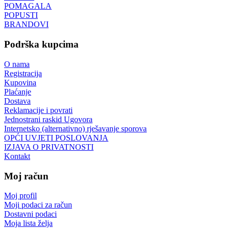
POMAGALA
POPUSTI
BRANDOVI
Podrška kupcima
O nama
Registracija
Kupovina
Plaćanje
Dostava
Reklamacije i povrati
Jednostrani raskid Ugovora
Internetsko (alternativno) rješavanje sporova
OPĆI UVJETI POSLOVANJA
IZJAVA O PRIVATNOSTI
Kontakt
Moj račun
Moj profil
Moji podaci za račun
Dostavni podaci
Moja lista želja