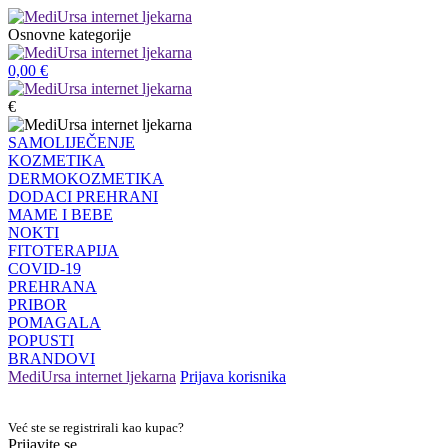
Osnovne kategorije
0,00
€
€
SAMOLIJEČENJE
KOZMETIKA
DERMOKOZMETIKA
DODACI PREHRANI
MAME I BEBE
NOKTI
FITOTERAPIJA
COVID-19
PREHRANA
PRIBOR
POMAGALA
POPUSTI
BRANDOVI
MediUrsa internet ljekarna
Prijava korisnika
Već ste se registrirali kao kupac?
Prijavite se