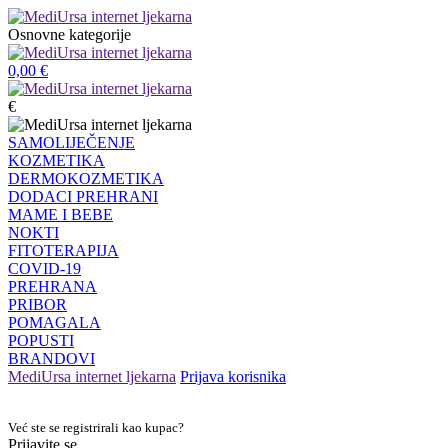
Osnovne kategorije
0,00
€
€
SAMOLIJEČENJE
KOZMETIKA
DERMOKOZMETIKA
DODACI PREHRANI
MAME I BEBE
NOKTI
FITOTERAPIJA
COVID-19
PREHRANA
PRIBOR
POMAGALA
POPUSTI
BRANDOVI
MediUrsa internet ljekarna
Prijava korisnika
Već ste se registrirali kao kupac?
Prijavite se