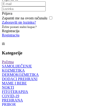
Prijava
Zapamti me na ovom računalu
Zaboravili ste lozinku?
Želite postati stalni kupac?
Registracija
Registracija
ili
Kategorije
Početna
SAMOLIJEČENJE
KOZMETIKA
DERMOKOZMETIKA
DODACI PREHRANI
MAME I BEBE
NOKTI
FITOTERAPIJA
COVID-19
PREHRANA
PRIBOR