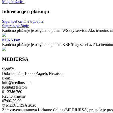
Moja košarica
Informacije o plaćanju
Sigurnost on-line trgovine
Sigurno plaćanje
Kartično plaćanje je osigurano putem WSPay servisa. Ako trenutno nij
KEKS Pay
Kartično plaćanje je osigurano putem KEKSPay servisa. Ako trenutno n
MEDIURSA
Sjedište
Dobri dol 49, 10000 Zagreb, Hrvatska
E-mail
info@mediursa.hr
Kontakt telefon
01 2346 760
Radno vrijeme
07:00-20:00
© MEDIURSA 2026
Zdravstvena ustanova Ljekarne Čelina (MEDIURSA) prijavila je prodaj