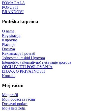
POMAGALA
POPUSTI
BRANDOVI
Podrška kupcima
O nama
Registracija
Kupovina
Plaćanje
Dostava
Reklamacije i povrati
Jednostrani raskid Ugovora
Internetsko (alternativno) rješavanje sporova
OPĆI UVJETI POSLOVANJA
IZJAVA O PRIVATNOSTI
Kontakt
Moj račun
Moj profil
Moji podaci za račun
Dostavni podaci
Moja lista želja