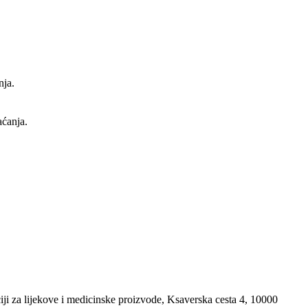
nja.
aćanja.
i za lijekove i medicinske proizvode, Ksaverska cesta 4, 10000