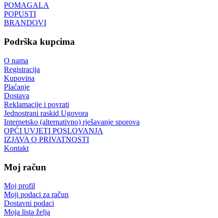
POMAGALA
POPUSTI
BRANDOVI
Podrška kupcima
O nama
Registracija
Kupovina
Plaćanje
Dostava
Reklamacije i povrati
Jednostrani raskid Ugovora
Internetsko (alternativno) rješavanje sporova
OPĆI UVJETI POSLOVANJA
IZJAVA O PRIVATNOSTI
Kontakt
Moj račun
Moj profil
Moji podaci za račun
Dostavni podaci
Moja lista želja