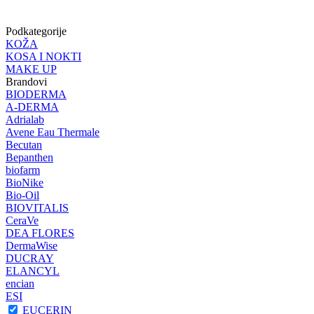
Podkategorije
KOŽA
KOSA I NOKTI
MAKE UP
Brandovi
BIODERMA
A-DERMA
Adrialab
Avene Eau Thermale
Becutan
Bepanthen
biofarm
BioNike
Bio-Oil
BIOVITALIS
CeraVe
DEA FLORES
DermaWise
DUCRAY
ELANCYL
encian
ESI
EUCERIN