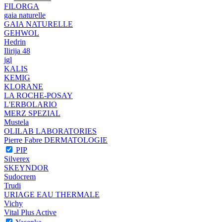
FILORGA
gaia naturelle
GAIA NATURELLE
GEHWOL
Hedrin
Ilirija 48
jgl
KALIS
KEMIG
KLORANE
LA ROCHE-POSAY
L'ERBOLARIO
MERZ SPEZIAL
Mustela
OLILAB LABORATORIES
Pierre Fabre DERMATOLOGIE
PIP
Silverex
SKEYNDOR
Sudocrem
Trudi
URIAGE EAU THERMALE
Vichy
Vital Plus Active