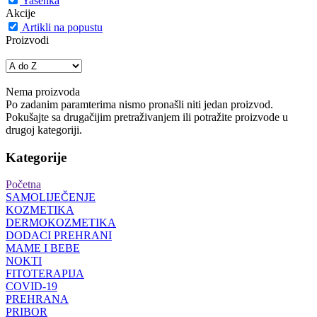
Yasenka
Akcije
Artikli na popustu
Proizvodi
Nema proizvoda
Po zadanim paramterima nismo pronašli niti jedan proizvod.
Pokušajte sa drugačijim pretraživanjem ili potražite proizvode u
drugoj kategoriji.
Kategorije
Početna
SAMOLIJEČENJE
KOZMETIKA
DERMOKOZMETIKA
DODACI PREHRANI
MAME I BEBE
NOKTI
FITOTERAPIJA
COVID-19
PREHRANA
PRIBOR