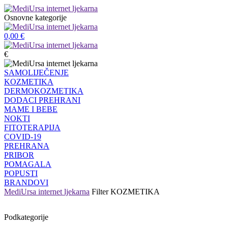
Osnovne kategorije
0,00
€
€
SAMOLIJEČENJE
KOZMETIKA
DERMOKOZMETIKA
DODACI PREHRANI
MAME I BEBE
NOKTI
FITOTERAPIJA
COVID-19
PREHRANA
PRIBOR
POMAGALA
POPUSTI
BRANDOVI
MediUrsa internet ljekarna
Filter
KOZMETIKA
Podkategorije