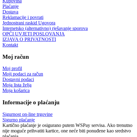
Kupovina
Plaćanje
Dostava
Reklamacije i povrati
Jednostrani raskid Ugovora
Internetsko (alternativno) rješavanje sporova
OPĆI UVJETI POSLOVANJA
IZJAVA O PRIVATNOSTI
Kontakt
Moj račun
Moj profil
Moji podaci za račun
Dostavni podaci
Moja lista želja
Moja košarica
Informacije o plaćanju
Sigurnost on-line trgovine
Sigurno plaćanje
Kartično plaćanje je osigurano putem WSPay servisa. Ako trenutno
nije moguće prihvatiti kartice, one neće biti ponuđene kao sredstvo
plaćanja.