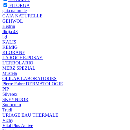
FILORGA
gaia naturelle
GAIA NATURELLE
GEHWOL
Hedrin
Ilirija 48
jgl
KALIS
KEMIG
KLORANE
LA ROCHE-POSAY
L'ERBOLARIO
MERZ SPEZIAL
Mustela
OLILAB LABORATORIES
Pierre Fabre DERMATOLOGIE
PIP
Silverex
SKEYNDOR
Sudocrem
Trudi
URIAGE EAU THERMALE
Vichy
Vital Plus Active