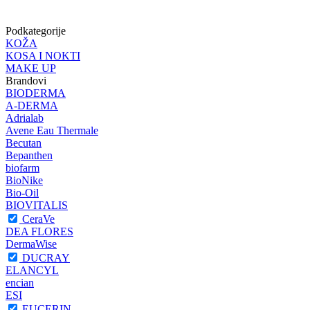
Podkategorije
KOŽA
KOSA I NOKTI
MAKE UP
Brandovi
BIODERMA
A-DERMA
Adrialab
Avene Eau Thermale
Becutan
Bepanthen
biofarm
BioNike
Bio-Oil
BIOVITALIS
CeraVe
DEA FLORES
DermaWise
DUCRAY
ELANCYL
encian
ESI
EUCERIN