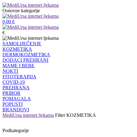
Osnovne kategorije
0,00
€
€
SAMOLIJEČENJE
KOZMETIKA
DERMOKOZMETIKA
DODACI PREHRANI
MAME I BEBE
NOKTI
FITOTERAPIJA
COVID-19
PREHRANA
PRIBOR
POMAGALA
POPUSTI
BRANDOVI
MediUrsa internet ljekarna
Filter
KOZMETIKA
Podkategorije