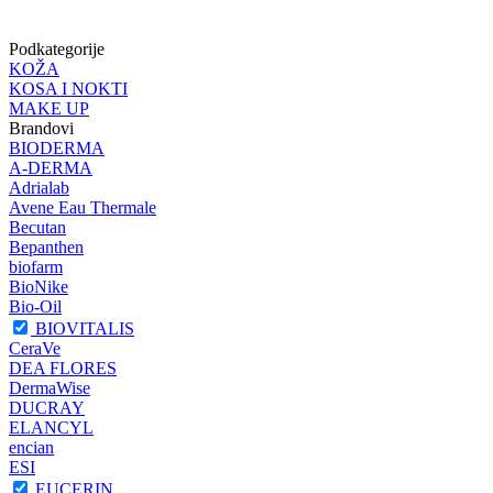
Podkategorije
KOŽA
KOSA I NOKTI
MAKE UP
Brandovi
BIODERMA
A-DERMA
Adrialab
Avene Eau Thermale
Becutan
Bepanthen
biofarm
BioNike
Bio-Oil
BIOVITALIS
CeraVe
DEA FLORES
DermaWise
DUCRAY
ELANCYL
encian
ESI
EUCERIN