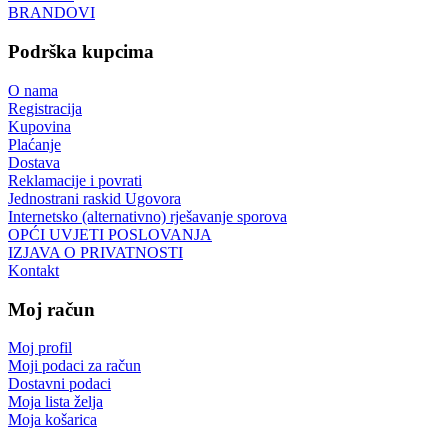
BRANDOVI
Podrška kupcima
O nama
Registracija
Kupovina
Plaćanje
Dostava
Reklamacije i povrati
Jednostrani raskid Ugovora
Internetsko (alternativno) rješavanje sporova
OPĆI UVJETI POSLOVANJA
IZJAVA O PRIVATNOSTI
Kontakt
Moj račun
Moj profil
Moji podaci za račun
Dostavni podaci
Moja lista želja
Moja košarica