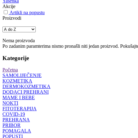
Yasenka
Akcije
Artikli na popustu
Proizvodi
Nema proizvoda
Po zadanim paramterima nismo pronašli niti jedan proizvod. Pokušajte 
Kategorije
Početna
SAMOLIJEČENJE
KOZMETIKA
DERMOKOZMETIKA
DODACI PREHRANI
MAME I BEBE
NOKTI
FITOTERAPIJA
COVID-19
PREHRANA
PRIBOR
POMAGALA
POPUSTI