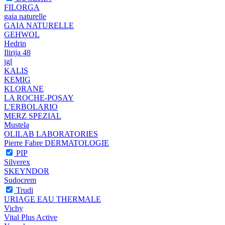
FILORGA
gaia naturelle
GAIA NATURELLE
GEHWOL
Hedrin
Ilirija 48
jgl
KALIS
KEMIG
KLORANE
LA ROCHE-POSAY
L'ERBOLARIO
MERZ SPEZIAL
Mustela
OLILAB LABORATORIES
Pierre Fabre DERMATOLOGIE
PIP
Silverex
SKEYNDOR
Sudocrem
Trudi
URIAGE EAU THERMALE
Vichy
Vital Plus Active