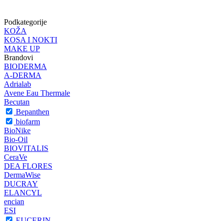
Podkategorije
KOŽA
KOSA I NOKTI
MAKE UP
Brandovi
BIODERMA
A-DERMA
Adrialab
Avene Eau Thermale
Becutan
Bepanthen
biofarm
BioNike
Bio-Oil
BIOVITALIS
CeraVe
DEA FLORES
DermaWise
DUCRAY
ELANCYL
encian
ESI
EUCERIN