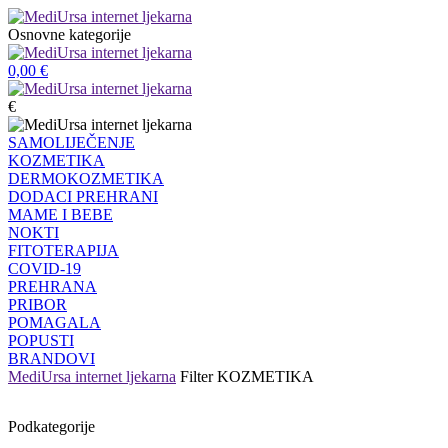
Osnovne kategorije
0,00
€
€
SAMOLIJEČENJE
KOZMETIKA
DERMOKOZMETIKA
DODACI PREHRANI
MAME I BEBE
NOKTI
FITOTERAPIJA
COVID-19
PREHRANA
PRIBOR
POMAGALA
POPUSTI
BRANDOVI
MediUrsa internet ljekarna
Filter
KOZMETIKA
Podkategorije