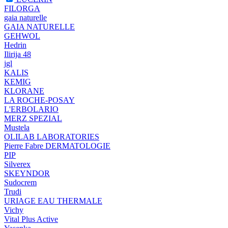
FILORGA
gaia naturelle
GAIA NATURELLE
GEHWOL
Hedrin
Ilirija 48
jgl
KALIS
KEMIG
KLORANE
LA ROCHE-POSAY
L'ERBOLARIO
MERZ SPEZIAL
Mustela
OLILAB LABORATORIES
Pierre Fabre DERMATOLOGIE
PIP
Silverex
SKEYNDOR
Sudocrem
Trudi
URIAGE EAU THERMALE
Vichy
Vital Plus Active