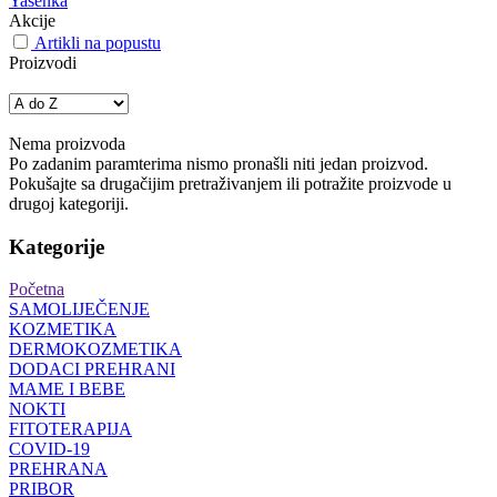
Yasenka
Akcije
Artikli na popustu
Proizvodi
Nema proizvoda
Po zadanim paramterima nismo pronašli niti jedan proizvod.
Pokušajte sa drugačijim pretraživanjem ili potražite proizvode u
drugoj kategoriji.
Kategorije
Početna
SAMOLIJEČENJE
KOZMETIKA
DERMOKOZMETIKA
DODACI PREHRANI
MAME I BEBE
NOKTI
FITOTERAPIJA
COVID-19
PREHRANA
PRIBOR