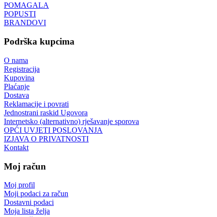
POMAGALA
POPUSTI
BRANDOVI
Podrška kupcima
O nama
Registracija
Kupovina
Plaćanje
Dostava
Reklamacije i povrati
Jednostrani raskid Ugovora
Internetsko (alternativno) rješavanje sporova
OPĆI UVJETI POSLOVANJA
IZJAVA O PRIVATNOSTI
Kontakt
Moj račun
Moj profil
Moji podaci za račun
Dostavni podaci
Moja lista želja