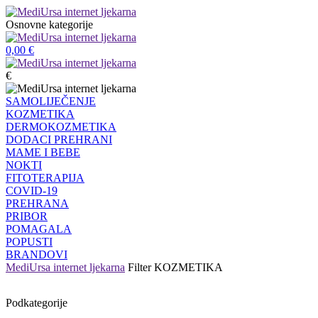
Osnovne kategorije
0,00
€
€
SAMOLIJEČENJE
KOZMETIKA
DERMOKOZMETIKA
DODACI PREHRANI
MAME I BEBE
NOKTI
FITOTERAPIJA
COVID-19
PREHRANA
PRIBOR
POMAGALA
POPUSTI
BRANDOVI
MediUrsa internet ljekarna
Filter
KOZMETIKA
Podkategorije