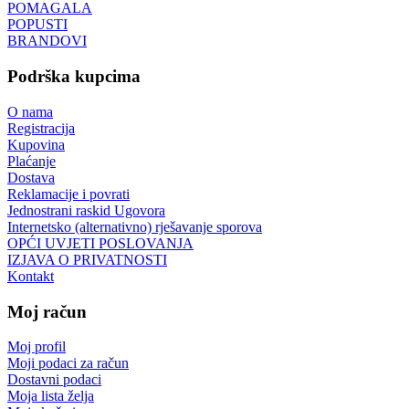
POMAGALA
POPUSTI
BRANDOVI
Podrška kupcima
O nama
Registracija
Kupovina
Plaćanje
Dostava
Reklamacije i povrati
Jednostrani raskid Ugovora
Internetsko (alternativno) rješavanje sporova
OPĆI UVJETI POSLOVANJA
IZJAVA O PRIVATNOSTI
Kontakt
Moj račun
Moj profil
Moji podaci za račun
Dostavni podaci
Moja lista želja