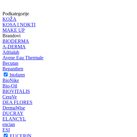
Podkategorije
KOŽA
KOSA I NOKTI
MAKE UP
Brandovi
BIODERMA
A-DERMA
Adrialab
Avene Eau Thermale
Becutan
Bepanthen
biofarm
BioNike
Bio-Oil
BIOVITALIS
CeraVe
DEA FLORES
DermaWise
DUCRAY
ELANCYL
encian
ESI
EUCERIN