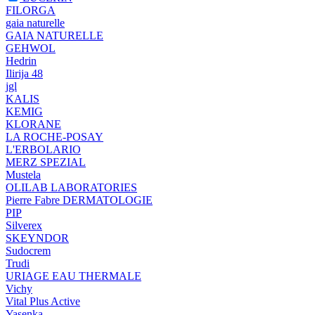
FILORGA
gaia naturelle
GAIA NATURELLE
GEHWOL
Hedrin
Ilirija 48
jgl
KALIS
KEMIG
KLORANE
LA ROCHE-POSAY
L'ERBOLARIO
MERZ SPEZIAL
Mustela
OLILAB LABORATORIES
Pierre Fabre DERMATOLOGIE
PIP
Silverex
SKEYNDOR
Sudocrem
Trudi
URIAGE EAU THERMALE
Vichy
Vital Plus Active
Yasenka