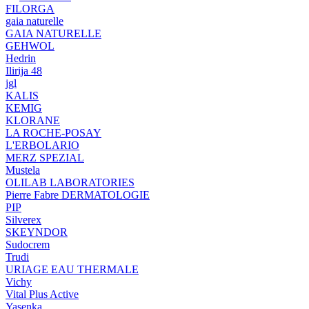
FILORGA
gaia naturelle
GAIA NATURELLE
GEHWOL
Hedrin
Ilirija 48
jgl
KALIS
KEMIG
KLORANE
LA ROCHE-POSAY
L'ERBOLARIO
MERZ SPEZIAL
Mustela
OLILAB LABORATORIES
Pierre Fabre DERMATOLOGIE
PIP
Silverex
SKEYNDOR
Sudocrem
Trudi
URIAGE EAU THERMALE
Vichy
Vital Plus Active
Yasenka