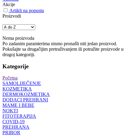
Akcije
Artikli na popustu
Proizvodi
Nema proizvoda
Po zadanim paramterima nismo pronašli niti jedan proizvod.
Pokušajte sa drugačijim pretraživanjem ili potražite proizvode u
drugoj kategoriji.
Kategorije
Početna
SAMOLIJEČENJE
KOZMETIKA
DERMOKOZMETIKA
DODACI PREHRANI
MAME I BEBE
NOKTI
FITOTERAPIJA
COVID-19
PREHRANA
PRIBOR