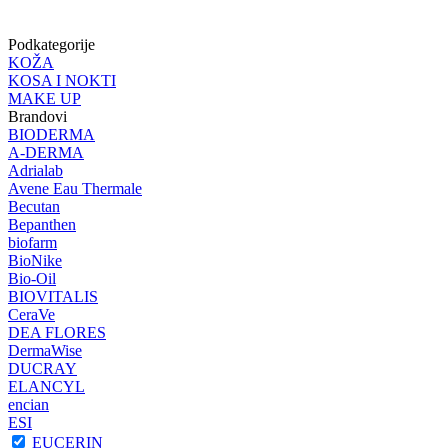
Podkategorije
KOŽA
KOSA I NOKTI
MAKE UP
Brandovi
BIODERMA
A-DERMA
Adrialab
Avene Eau Thermale
Becutan
Bepanthen
biofarm
BioNike
Bio-Oil
BIOVITALIS
CeraVe
DEA FLORES
DermaWise
DUCRAY
ELANCYL
encian
ESI
EUCERIN