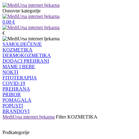
Osnovne kategorije
0,00
€
€
SAMOLIJEČENJE
KOZMETIKA
DERMOKOZMETIKA
DODACI PREHRANI
MAME I BEBE
NOKTI
FITOTERAPIJA
COVID-19
PREHRANA
PRIBOR
POMAGALA
POPUSTI
BRANDOVI
MediUrsa internet ljekarna
Filter
KOZMETIKA
Podkategorije