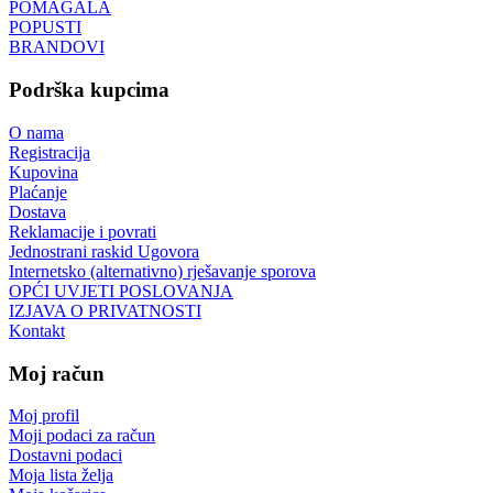
POMAGALA
POPUSTI
BRANDOVI
Podrška kupcima
O nama
Registracija
Kupovina
Plaćanje
Dostava
Reklamacije i povrati
Jednostrani raskid Ugovora
Internetsko (alternativno) rješavanje sporova
OPĆI UVJETI POSLOVANJA
IZJAVA O PRIVATNOSTI
Kontakt
Moj račun
Moj profil
Moji podaci za račun
Dostavni podaci
Moja lista želja