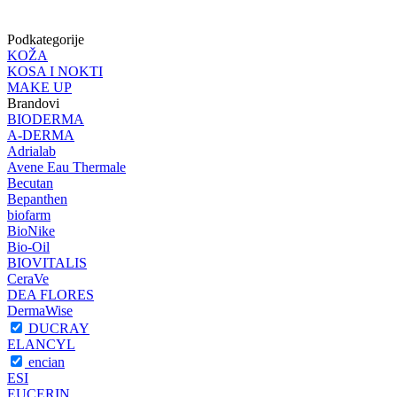
Podkategorije
KOŽA
KOSA I NOKTI
MAKE UP
Brandovi
BIODERMA
A-DERMA
Adrialab
Avene Eau Thermale
Becutan
Bepanthen
biofarm
BioNike
Bio-Oil
BIOVITALIS
CeraVe
DEA FLORES
DermaWise
DUCRAY
ELANCYL
encian
ESI
EUCERIN