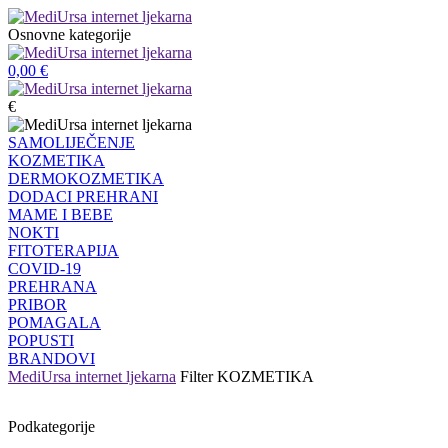
Osnovne kategorije
0,00
€
€
SAMOLIJEČENJE
KOZMETIKA
DERMOKOZMETIKA
DODACI PREHRANI
MAME I BEBE
NOKTI
FITOTERAPIJA
COVID-19
PREHRANA
PRIBOR
POMAGALA
POPUSTI
BRANDOVI
MediUrsa internet ljekarna
Filter
KOZMETIKA
Podkategorije