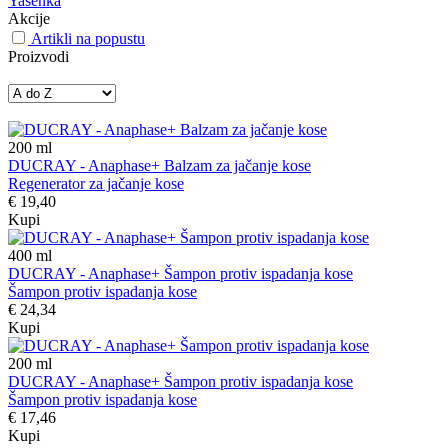
Yasenka
Akcije
Artikli na popustu
Proizvodi
200
ml
DUCRAY - Anaphase+ Balzam za jačanje kose
Regenerator za jačanje kose
€ 19,40
Kupi
400
ml
DUCRAY - Anaphase+ Šampon protiv ispadanja kose
Šampon protiv ispadanja kose
€ 24,34
Kupi
200
ml
DUCRAY - Anaphase+ Šampon protiv ispadanja kose
Šampon protiv ispadanja kose
€ 17,46
Kupi