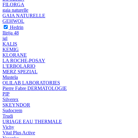
FILORGA
gaia naturelle
GAIA NATURELLE
GEHWOL
Hedrin
Ilirija 48
jgl
KALIS
KEMIG
KLORANE
LA ROCHE-POSAY
L'ERBOLARIO
MERZ SPEZIAL
Mustela
OLILAB LABORATORIES
Pierre Fabre DERMATOLOGIE
PIP
Silverex
SKEYNDOR
Sudocrem
Trudi
URIAGE EAU THERMALE
Vichy
Vital Plus Active