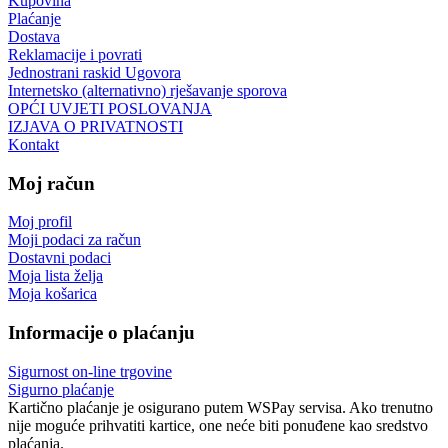
Kupovina
Plaćanje
Dostava
Reklamacije i povrati
Jednostrani raskid Ugovora
Internetsko (alternativno) rješavanje sporova
OPĆI UVJETI POSLOVANJA
IZJAVA O PRIVATNOSTI
Kontakt
Moj račun
Moj profil
Moji podaci za račun
Dostavni podaci
Moja lista želja
Moja košarica
Informacije o plaćanju
Sigurnost on-line trgovine
Sigurno plaćanje
Kartično plaćanje je osigurano putem WSPay servisa. Ako trenutno
nije moguće prihvatiti kartice, one neće biti ponuđene kao sredstvo
plaćanja.