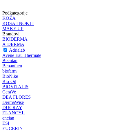
Podkategorije
KOŽA
KOSA I NOKTI
MAKE UP
Brandovi
BIODERMA
A-DERMA
Adrialab
Avene Eau Thermale
Becutan
Bepanthen
biofarm
BioNike
Bio-Oil
BIOVITALIS
CeraVe
DEA FLORES
DermaWise
DUCRAY
ELANCYL
encian
ESI
EUCERIN