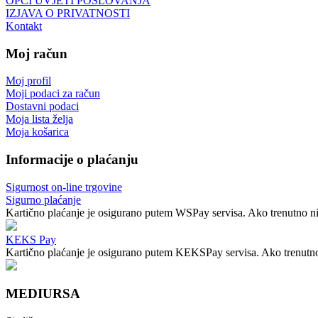
OPĆI UVJETI POSLOVANJA
IZJAVA O PRIVATNOSTI
Kontakt
Moj račun
Moj profil
Moji podaci za račun
Dostavni podaci
Moja lista želja
Moja košarica
Informacije o plaćanju
Sigurnost on-line trgovine
Sigurno plaćanje
Kartično plaćanje je osigurano putem WSPay servisa. Ako trenutno nij
KEKS Pay
Kartično plaćanje je osigurano putem KEKSPay servisa. Ako trenutno n
MEDIURSA