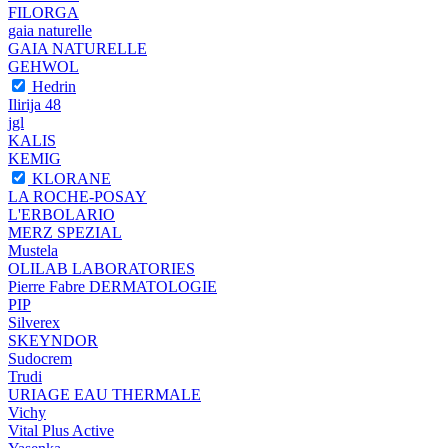
FILORGA
gaia naturelle
GAIA NATURELLE
GEHWOL
Hedrin
Ilirija 48
jgl
KALIS
KEMIG
KLORANE
LA ROCHE-POSAY
L'ERBOLARIO
MERZ SPEZIAL
Mustela
OLILAB LABORATORIES
Pierre Fabre DERMATOLOGIE
PIP
Silverex
SKEYNDOR
Sudocrem
Trudi
URIAGE EAU THERMALE
Vichy
Vital Plus Active