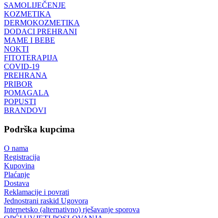
SAMOLIJEČENJE
KOZMETIKA
DERMOKOZMETIKA
DODACI PREHRANI
MAME I BEBE
NOKTI
FITOTERAPIJA
COVID-19
PREHRANA
PRIBOR
POMAGALA
POPUSTI
BRANDOVI
Podrška kupcima
O nama
Registracija
Kupovina
Plaćanje
Dostava
Reklamacije i povrati
Jednostrani raskid Ugovora
Internetsko (alternativno) rješavanje sporova