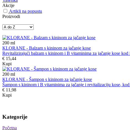
Yasenka
Akcije
Artikli na popustu
Proizvodi
200
ml
KLORANE - Balzam s kininom za jačanje kose
Revitalizirajući balzam s kininom i B vitaminima za jačanje kose kod is
€ 15,44
Kupi
200
ml
KLORANE - Šampon s kininom za jačanje kose
Šampon s kininom i B vitaminima za jačanje i revitalizaciju kose, kod 
€ 11,98
Kupi
Kategorije
Početna