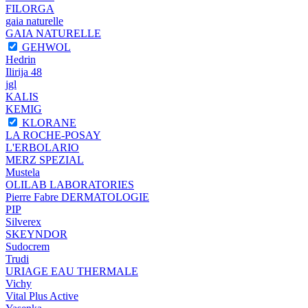
FILORGA
gaia naturelle
GAIA NATURELLE
GEHWOL
Hedrin
Ilirija 48
jgl
KALIS
KEMIG
KLORANE
LA ROCHE-POSAY
L'ERBOLARIO
MERZ SPEZIAL
Mustela
OLILAB LABORATORIES
Pierre Fabre DERMATOLOGIE
PIP
Silverex
SKEYNDOR
Sudocrem
Trudi
URIAGE EAU THERMALE
Vichy
Vital Plus Active