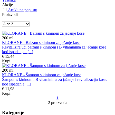
Yasenka
Akcije
Artikli na popustu
Proizvodi
200
ml
KLORANE - Balzam s kininom za jačanje kose
Revitalizirajući balzam s kininom i B vitaminima za jačanje kose
kod ispadanja i [...]
€ 15,44
Kupi
200
ml
KLORANE - Šampon s kininom za jačanje kose
Šampon s kininom i B vitaminima za jačanje i revitalizaciju kose,
kod ispadanja [...]
€ 11,98
Kupi
1
2 proizvoda
Kategorije