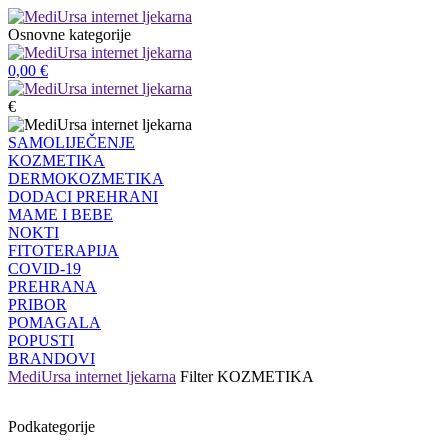
Osnovne kategorije
0,00
€
€
SAMOLIJEČENJE
KOZMETIKA
DERMOKOZMETIKA
DODACI PREHRANI
MAME I BEBE
NOKTI
FITOTERAPIJA
COVID-19
PREHRANA
PRIBOR
POMAGALA
POPUSTI
BRANDOVI
MediUrsa internet ljekarna
Filter
KOZMETIKA
Podkategorije