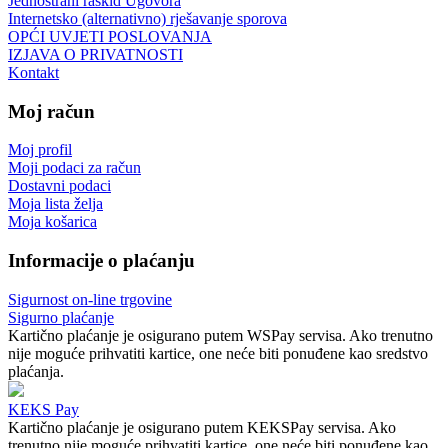
Jednostrani raskid Ugovora
Internetsko (alternativno) rješavanje sporova
OPĆI UVJETI POSLOVANJA
IZJAVA O PRIVATNOSTI
Kontakt
Moj račun
Moj profil
Moji podaci za račun
Dostavni podaci
Moja lista želja
Moja košarica
Informacije o plaćanju
Sigurnost on-line trgovine
Sigurno plaćanje
Kartično plaćanje je osigurano putem WSPay servisa. Ako trenutno
nije moguće prihvatiti kartice, one neće biti ponuđene kao sredstvo
plaćanja.
KEKS Pay
Kartično plaćanje je osigurano putem KEKSPay servisa. Ako
trenutno nije moguće prihvatiti kartice, one neće biti ponuđene kao