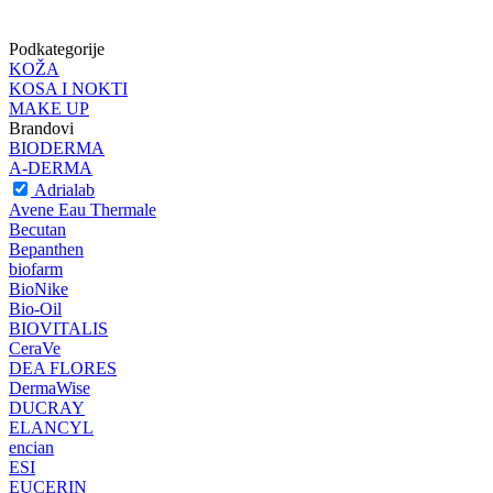
Podkategorije
KOŽA
KOSA I NOKTI
MAKE UP
Brandovi
BIODERMA
A-DERMA
Adrialab
Avene Eau Thermale
Becutan
Bepanthen
biofarm
BioNike
Bio-Oil
BIOVITALIS
CeraVe
DEA FLORES
DermaWise
DUCRAY
ELANCYL
encian
ESI
EUCERIN