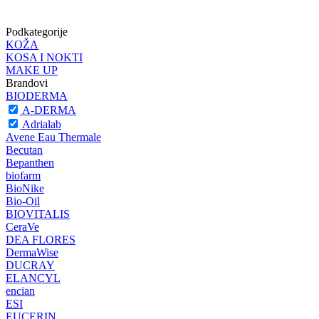
Podkategorije
KOŽA
KOSA I NOKTI
MAKE UP
Brandovi
BIODERMA
A-DERMA
Adrialab
Avene Eau Thermale
Becutan
Bepanthen
biofarm
BioNike
Bio-Oil
BIOVITALIS
CeraVe
DEA FLORES
DermaWise
DUCRAY
ELANCYL
encian
ESI
EUCERIN