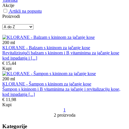
Yasenka
Akcije
Artikli na popustu
Proizvodi
200
ml
KLORANE - Balzam s kininom za jačanje kose
Revitalizirajući balzam s kininom i B vitaminima za jačanje kose
kod ispadanja i [...]
€ 15,44
Kupi
200
ml
KLORANE - Šampon s kininom za jačanje kose
Šampon s kininom i B vitaminima za jačanje i revitalizaciju kose,
kod ispadanja [...]
€ 11,98
Kupi
1
2 proizvoda
Kategorije