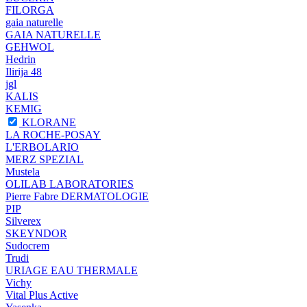
FILORGA
gaia naturelle
GAIA NATURELLE
GEHWOL
Hedrin
Ilirija 48
jgl
KALIS
KEMIG
KLORANE
LA ROCHE-POSAY
L'ERBOLARIO
MERZ SPEZIAL
Mustela
OLILAB LABORATORIES
Pierre Fabre DERMATOLOGIE
PIP
Silverex
SKEYNDOR
Sudocrem
Trudi
URIAGE EAU THERMALE
Vichy
Vital Plus Active