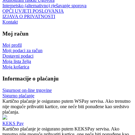
Jednostrani raskid Ugovora
Internetsko (alternativno) rješavanje sporova
OPĆI UVJETI POSLOVANJA
IZJAVA O PRIVATNOSTI
Kontakt
Moj račun
Moj profil
Moji podaci za račun
Dostavni podaci
Moja lista želja
Moja košarica
Informacije o plaćanju
Sigurnost on-line trgovine
Sigurno plaćanje
Kartično plaćanje je osigurano putem WSPay servisa. Ako trenutno
nije moguće prihvatiti kartice, one neće biti ponuđene kao sredstvo
plaćanja.
KEKS Pay
Kartično plaćanje je osigurano putem KEKSPay servisa. Ako
trenutno nije moguće prihvatiti kartice, one neće biti ponuđene kao