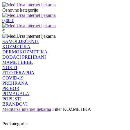
Osnovne kategorije
0,00
€
€
SAMOLIJEČENJE
KOZMETIKA
DERMOKOZMETIKA
DODACI PREHRANI
MAME I BEBE
NOKTI
FITOTERAPIJA
COVID-19
PREHRANA
PRIBOR
POMAGALA
POPUSTI
BRANDOVI
MediUrsa internet ljekarna
Filter
KOZMETIKA
Podkategorije