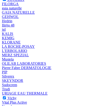
FILORGA
gaia naturelle
GAIA NATURELLE
GEHWOL
Hedrin
Ilirija 48
jgl
KALIS
KEMIG
KLORANE
LA ROCHE-POSAY
L'ERBOLARIO
MERZ SPEZIAL
Mustela
OLILAB LABORATORIES
Pierre Fabre DERMATOLOGIE
PIP
Silverex
SKEYNDOR
Sudocrem
Trudi
URIAGE EAU THERMALE
Vichy
Vital Plus Active