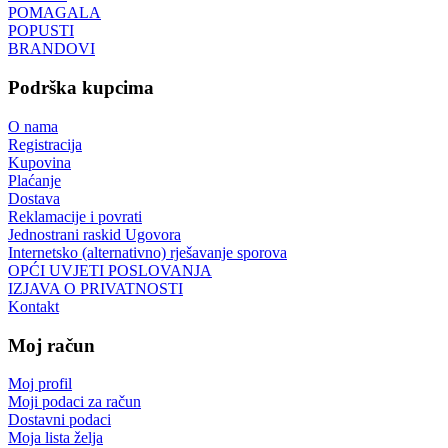
POMAGALA
POPUSTI
BRANDOVI
Podrška kupcima
O nama
Registracija
Kupovina
Plaćanje
Dostava
Reklamacije i povrati
Jednostrani raskid Ugovora
Internetsko (alternativno) rješavanje sporova
OPĆI UVJETI POSLOVANJA
IZJAVA O PRIVATNOSTI
Kontakt
Moj račun
Moj profil
Moji podaci za račun
Dostavni podaci
Moja lista želja