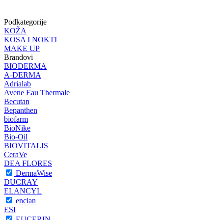
Podkategorije
KOŽA
KOSA I NOKTI
MAKE UP
Brandovi
BIODERMA
A-DERMA
Adrialab
Avene Eau Thermale
Becutan
Bepanthen
biofarm
BioNike
Bio-Oil
BIOVITALIS
CeraVe
DEA FLORES
DermaWise
DUCRAY
ELANCYL
encian
ESI
EUCERIN