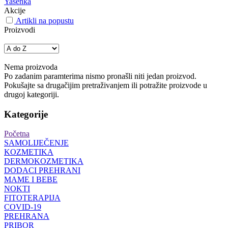
Yasenka
Akcije
Artikli na popustu
Proizvodi
Nema proizvoda
Po zadanim paramterima nismo pronašli niti jedan proizvod.
Pokušajte sa drugačijim pretraživanjem ili potražite proizvode u
drugoj kategoriji.
Kategorije
Početna
SAMOLIJEČENJE
KOZMETIKA
DERMOKOZMETIKA
DODACI PREHRANI
MAME I BEBE
NOKTI
FITOTERAPIJA
COVID-19
PREHRANA
PRIBOR