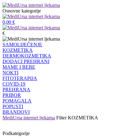
Osnovne kategorije
0,00
€
€
SAMOLIJEČENJE
KOZMETIKA
DERMOKOZMETIKA
DODACI PREHRANI
MAME I BEBE
NOKTI
FITOTERAPIJA
COVID-19
PREHRANA
PRIBOR
POMAGALA
POPUSTI
BRANDOVI
MediUrsa internet ljekarna
Filter
KOZMETIKA
Podkategorije