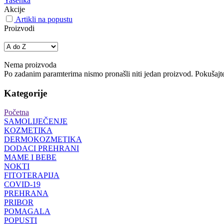
Yasenka
Akcije
Artikli na popustu
Proizvodi
Nema proizvoda
Po zadanim paramterima nismo pronašli niti jedan proizvod. Pokušajte 
Kategorije
Početna
SAMOLIJEČENJE
KOZMETIKA
DERMOKOZMETIKA
DODACI PREHRANI
MAME I BEBE
NOKTI
FITOTERAPIJA
COVID-19
PREHRANA
PRIBOR
POMAGALA
POPUSTI