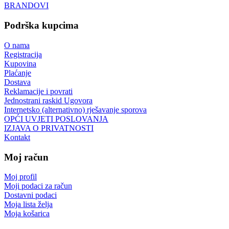
BRANDOVI
Podrška kupcima
O nama
Registracija
Kupovina
Plaćanje
Dostava
Reklamacije i povrati
Jednostrani raskid Ugovora
Internetsko (alternativno) rješavanje sporova
OPĆI UVJETI POSLOVANJA
IZJAVA O PRIVATNOSTI
Kontakt
Moj račun
Moj profil
Moji podaci za račun
Dostavni podaci
Moja lista želja
Moja košarica