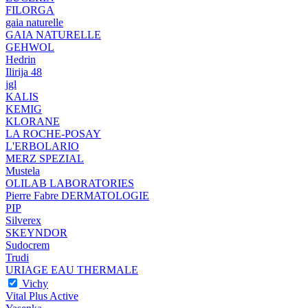
FILORGA
gaia naturelle
GAIA NATURELLE
GEHWOL
Hedrin
Ilirija 48
jgl
KALIS
KEMIG
KLORANE
LA ROCHE-POSAY
L'ERBOLARIO
MERZ SPEZIAL
Mustela
OLILAB LABORATORIES
Pierre Fabre DERMATOLOGIE
PIP
Silverex
SKEYNDOR
Sudocrem
Trudi
URIAGE EAU THERMALE
Vichy
Vital Plus Active