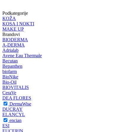
Podkategorije
KOŽA
KOSA I NOKTI
MAKE UP
Brandovi
BIODERMA
A-DERMA
Adrialab
Avene Eau Thermale
Becutan
Bepanthen
biofarm
BioNike
Bio-Oil
BIOVITALIS
CeraVe
DEA FLORES
DermaWise
DUCRAY
ELANCYL
encian
ESI
EUCERIN