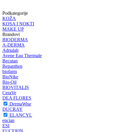
Podkategorije
KOŽA
KOSA I NOKTI
MAKE UP
Brandovi
BIODERMA
A-DERMA
Adrialab
Avene Eau Thermale
Becutan
Bepanthen
biofarm
BioNike
Bio-Oil
BIOVITALIS
CeraVe
DEA FLORES
DermaWise
DUCRAY
ELANCYL
encian
ESI
EUCERIN