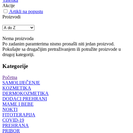
Yasenka
Akcije
Artikli na popustu
Proizvodi
Nema proizvoda
Po zadanim paramterima nismo pronašli niti jedan proizvod.
Pokušajte sa drugačijim pretraživanjem ili potražite proizvode u
drugoj kategoriji.
Kategorije
Početna
SAMOLIJEČENJE
KOZMETIKA
DERMOKOZMETIKA
DODACI PREHRANI
MAME I BEBE
NOKTI
FITOTERAPIJA
COVID-19
PREHRANA
PRIBOR