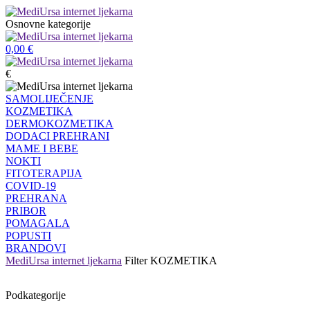
Osnovne kategorije
0,00
€
€
SAMOLIJEČENJE
KOZMETIKA
DERMOKOZMETIKA
DODACI PREHRANI
MAME I BEBE
NOKTI
FITOTERAPIJA
COVID-19
PREHRANA
PRIBOR
POMAGALA
POPUSTI
BRANDOVI
MediUrsa internet ljekarna
Filter
KOZMETIKA
Podkategorije