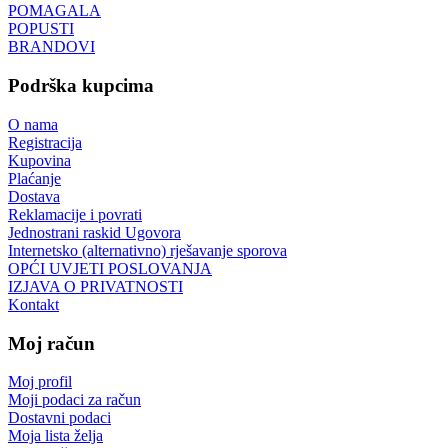
POMAGALA
POPUSTI
BRANDOVI
Podrška kupcima
O nama
Registracija
Kupovina
Plaćanje
Dostava
Reklamacije i povrati
Jednostrani raskid Ugovora
Internetsko (alternativno) rješavanje sporova
OPĆI UVJETI POSLOVANJA
IZJAVA O PRIVATNOSTI
Kontakt
Moj račun
Moj profil
Moji podaci za račun
Dostavni podaci
Moja lista želja