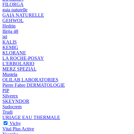
FILORGA
gaia naturelle
GAIA NATURELLE
GEHWOL
Hedrin
Ilirija 48
jgl
KALIS
KEMIG
KLORANE
LA ROCHE-POSAY
L'ERBOLARIO
MERZ SPEZIAL
Mustela
OLILAB LABORATORIES
Pierre Fabre DERMATOLOGIE
PIP
Silverex
SKEYNDOR
Sudocrem
Trudi
URIAGE EAU THERMALE
Vichy
Vital Plus Active