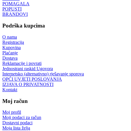
POMAGALA
POPUSTI
BRANDOVI
Podrška kupcima
O nama
Registracija
Kupovina
Plaćanje
Dostava
Reklamacije i povrati
Jednostrani raskid Ugovora
Internetsko (alternativno) rješavanje sporova
OPĆI UVJETI POSLOVANJA
IZJAVA O PRIVATNOSTI
Kontakt
Moj račun
Moj profil
Moji podaci za račun
Dostavni podaci
Moja lista želja