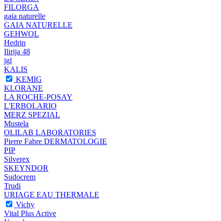
FILORGA
gaia naturelle
GAIA NATURELLE
GEHWOL
Hedrin
Ilirija 48
jgl
KALIS
KEMIG
KLORANE
LA ROCHE-POSAY
L'ERBOLARIO
MERZ SPEZIAL
Mustela
OLILAB LABORATORIES
Pierre Fabre DERMATOLOGIE
PIP
Silverex
SKEYNDOR
Sudocrem
Trudi
URIAGE EAU THERMALE
Vichy
Vital Plus Active