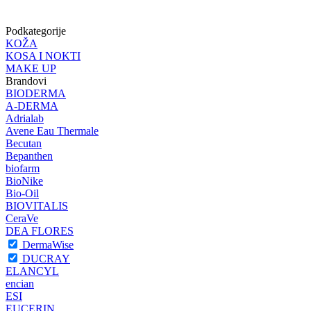
Podkategorije
KOŽA
KOSA I NOKTI
MAKE UP
Brandovi
BIODERMA
A-DERMA
Adrialab
Avene Eau Thermale
Becutan
Bepanthen
biofarm
BioNike
Bio-Oil
BIOVITALIS
CeraVe
DEA FLORES
DermaWise
DUCRAY
ELANCYL
encian
ESI
EUCERIN