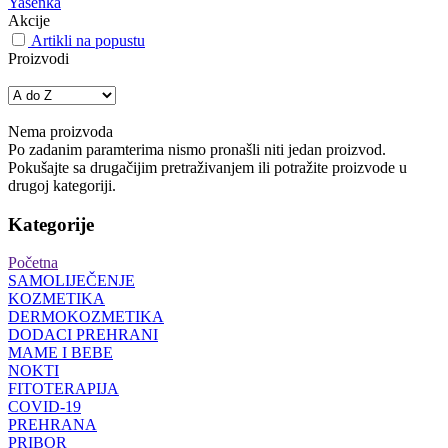
Yasenka
Akcije
Artikli na popustu
Proizvodi
Nema proizvoda
Po zadanim paramterima nismo pronašli niti jedan proizvod.
Pokušajte sa drugačijim pretraživanjem ili potražite proizvode u
drugoj kategoriji.
Kategorije
Početna
SAMOLIJEČENJE
KOZMETIKA
DERMOKOZMETIKA
DODACI PREHRANI
MAME I BEBE
NOKTI
FITOTERAPIJA
COVID-19
PREHRANA
PRIBOR