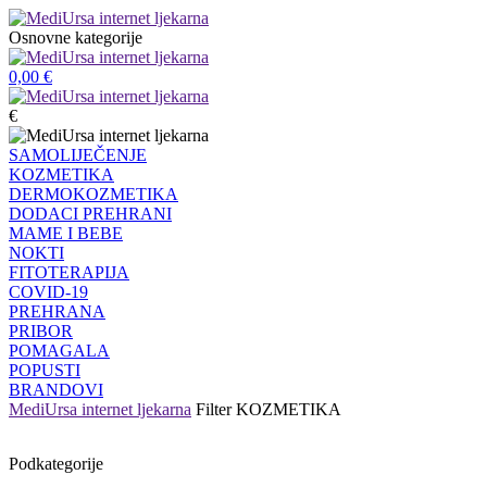
Osnovne kategorije
0,00
€
€
SAMOLIJEČENJE
KOZMETIKA
DERMOKOZMETIKA
DODACI PREHRANI
MAME I BEBE
NOKTI
FITOTERAPIJA
COVID-19
PREHRANA
PRIBOR
POMAGALA
POPUSTI
BRANDOVI
MediUrsa internet ljekarna
Filter
KOZMETIKA
Podkategorije