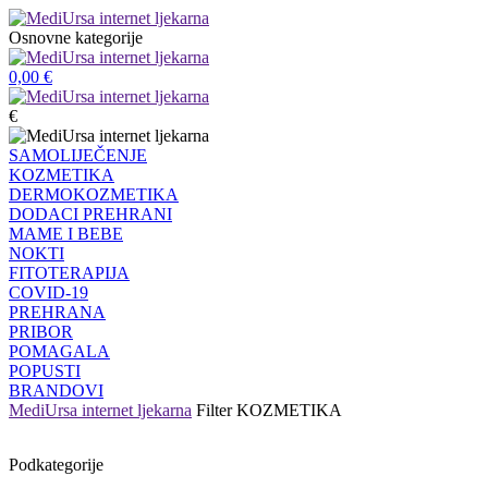
Osnovne kategorije
0,00
€
€
SAMOLIJEČENJE
KOZMETIKA
DERMOKOZMETIKA
DODACI PREHRANI
MAME I BEBE
NOKTI
FITOTERAPIJA
COVID-19
PREHRANA
PRIBOR
POMAGALA
POPUSTI
BRANDOVI
MediUrsa internet ljekarna
Filter
KOZMETIKA
Podkategorije