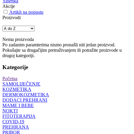
Yasenka
Akcije
Artikli na popustu
Proizvodi
Nema proizvoda
Po zadanim paramterima nismo pronašli niti jedan proizvod.
Pokušajte sa drugačijim pretraživanjem ili potražite proizvode u
drugoj kategoriji.
Kategorije
Početna
SAMOLIJEČENJE
KOZMETIKA
DERMOKOZMETIKA
DODACI PREHRANI
MAME I BEBE
NOKTI
FITOTERAPIJA
COVID-19
PREHRANA
PRIBOR