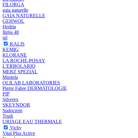
FILORGA
gaia naturelle
GAIA NATURELLE
GEHWOL
Hedrin
Ilirija 48
jgl
KALIS
KEMIG
KLORANE
LA ROCHE-POSAY
L'ERBOLARIO
MERZ SPEZIAL
Mustela
OLILAB LABORATORIES
Pierre Fabre DERMATOLOGIE
PIP
Silverex
SKEYNDOR
Sudocrem
Trudi
URIAGE EAU THERMALE
Vichy
Vital Plus Active