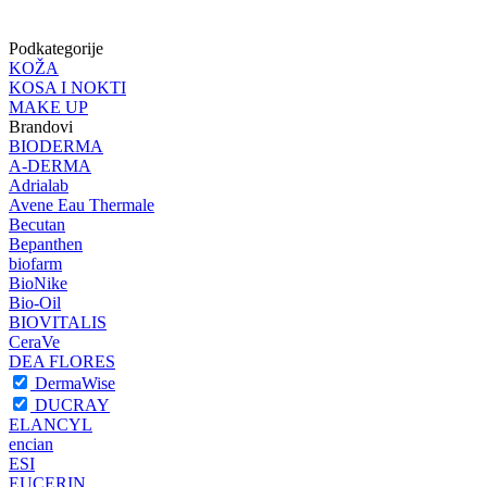
Podkategorije
KOŽA
KOSA I NOKTI
MAKE UP
Brandovi
BIODERMA
A-DERMA
Adrialab
Avene Eau Thermale
Becutan
Bepanthen
biofarm
BioNike
Bio-Oil
BIOVITALIS
CeraVe
DEA FLORES
DermaWise
DUCRAY
ELANCYL
encian
ESI
EUCERIN