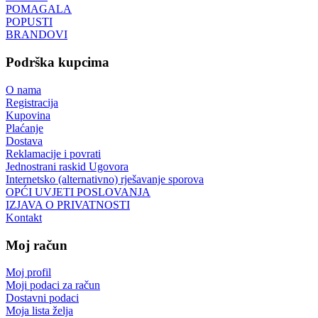
POMAGALA
POPUSTI
BRANDOVI
Podrška kupcima
O nama
Registracija
Kupovina
Plaćanje
Dostava
Reklamacije i povrati
Jednostrani raskid Ugovora
Internetsko (alternativno) rješavanje sporova
OPĆI UVJETI POSLOVANJA
IZJAVA O PRIVATNOSTI
Kontakt
Moj račun
Moj profil
Moji podaci za račun
Dostavni podaci
Moja lista želja