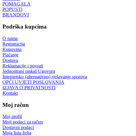
POMAGALA
POPUSTI
BRANDOVI
Podrška kupcima
O nama
Registracija
Kupovina
Plaćanje
Dostava
Reklamacije i povrati
Jednostrani raskid Ugovora
Internetsko (alternativno) rješavanje sporova
OPĆI UVJETI POSLOVANJA
IZJAVA O PRIVATNOSTI
Kontakt
Moj račun
Moj profil
Moji podaci za račun
Dostavni podaci
Moja lista želja