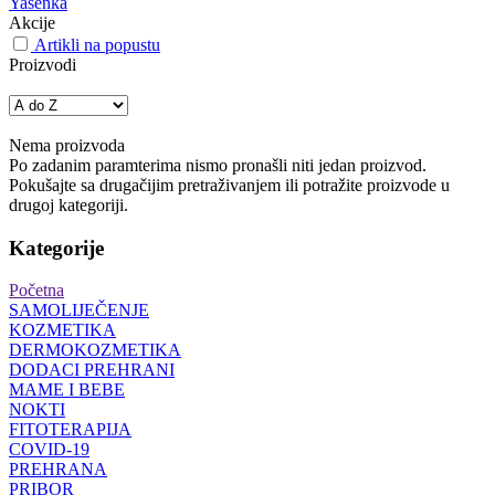
Yasenka
Akcije
Artikli na popustu
Proizvodi
Nema proizvoda
Po zadanim paramterima nismo pronašli niti jedan proizvod.
Pokušajte sa drugačijim pretraživanjem ili potražite proizvode u
drugoj kategoriji.
Kategorije
Početna
SAMOLIJEČENJE
KOZMETIKA
DERMOKOZMETIKA
DODACI PREHRANI
MAME I BEBE
NOKTI
FITOTERAPIJA
COVID-19
PREHRANA
PRIBOR