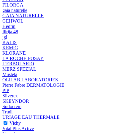
FILORGA
gaia naturelle
GAIA NATURELLE
GEHWOL
Hedrin
Ilirija 48
jgl
KALIS
KEMIG
KLORANE
LA ROCHE-POSAY
L'ERBOLARIO
MERZ SPEZIAL
Mustela
OLILAB LABORATORIES
Pierre Fabre DERMATOLOGIE
PIP
Silverex
SKEYNDOR
Sudocrem
Trudi
URIAGE EAU THERMALE
Vichy
Vital Plus Active