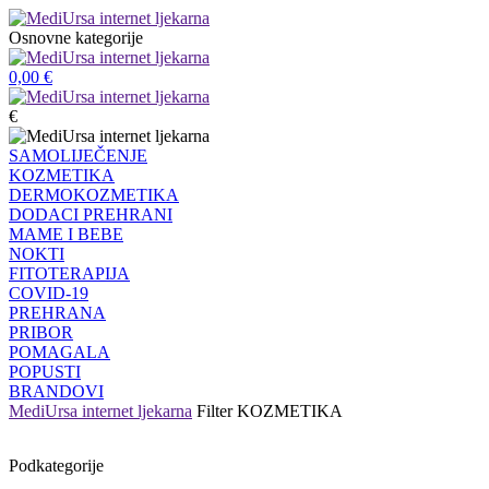
Osnovne kategorije
0,00
€
€
SAMOLIJEČENJE
KOZMETIKA
DERMOKOZMETIKA
DODACI PREHRANI
MAME I BEBE
NOKTI
FITOTERAPIJA
COVID-19
PREHRANA
PRIBOR
POMAGALA
POPUSTI
BRANDOVI
MediUrsa internet ljekarna
Filter
KOZMETIKA
Podkategorije