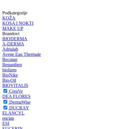
Podkategorije
KOŽA
KOSA I NOKTI
MAKE UP
Brandovi
BIODERMA
A-DERMA
Adrialab
Avene Eau Thermale
Becutan
Bepanthen
biofarm
BioNike
Bio-Oil
BIOVITALIS
CeraVe
DEA FLORES
DermaWise
DUCRAY
ELANCYL
encian
ESI
EUCERIN