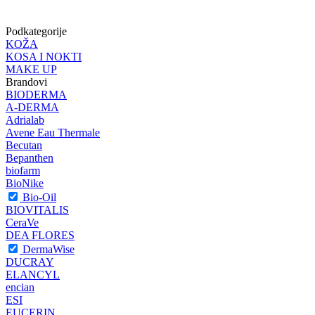
Podkategorije
KOŽA
KOSA I NOKTI
MAKE UP
Brandovi
BIODERMA
A-DERMA
Adrialab
Avene Eau Thermale
Becutan
Bepanthen
biofarm
BioNike
Bio-Oil
BIOVITALIS
CeraVe
DEA FLORES
DermaWise
DUCRAY
ELANCYL
encian
ESI
EUCERIN