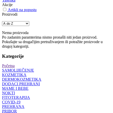
Yasenka
Akcije
Artikli na popustu
Proizvodi
Nema proizvoda
Po zadanim paramterima nismo pronašli niti jedan proizvod.
Pokušajte sa drugačijim pretraživanjem ili potražite proizvode u
drugoj kategoriji.
Kategorije
Početna
SAMOLIJEČENJE
KOZMETIKA
DERMOKOZMETIKA
DODACI PREHRANI
MAME I BEBE
NOKTI
FITOTERAPIJA
COVID-19
PREHRANA
PRIBOR