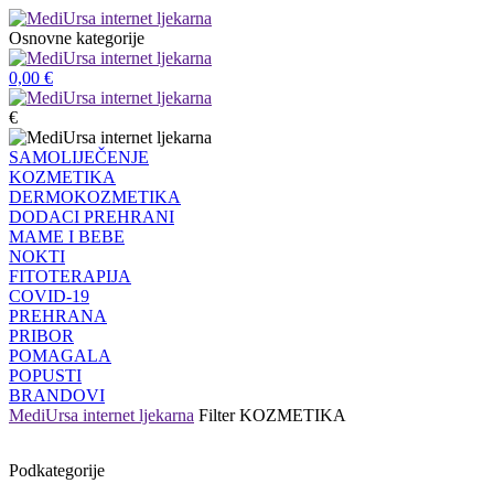
Osnovne kategorije
0,00
€
€
SAMOLIJEČENJE
KOZMETIKA
DERMOKOZMETIKA
DODACI PREHRANI
MAME I BEBE
NOKTI
FITOTERAPIJA
COVID-19
PREHRANA
PRIBOR
POMAGALA
POPUSTI
BRANDOVI
MediUrsa internet ljekarna
Filter
KOZMETIKA
Podkategorije