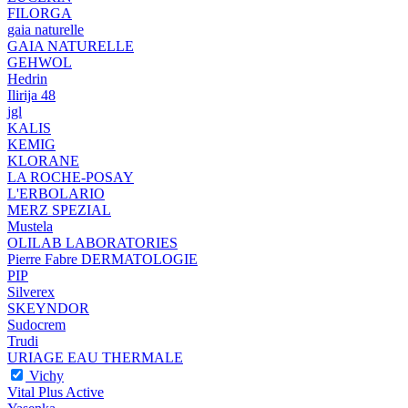
FILORGA
gaia naturelle
GAIA NATURELLE
GEHWOL
Hedrin
Ilirija 48
jgl
KALIS
KEMIG
KLORANE
LA ROCHE-POSAY
L'ERBOLARIO
MERZ SPEZIAL
Mustela
OLILAB LABORATORIES
Pierre Fabre DERMATOLOGIE
PIP
Silverex
SKEYNDOR
Sudocrem
Trudi
URIAGE EAU THERMALE
Vichy
Vital Plus Active