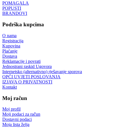
POMAGALA
POPUSTI
BRANDOVI
Podrška kupcima
O nama
Registracija
Kupovina
Plaćanje
Dostava
Reklamacije i povrati
Jednostrani raskid Ugovora
Internetsko (alternativno) rješavanje sporova
OPĆI UVJETI POSLOVANJA
IZJAVA O PRIVATNOSTI
Kontakt
Moj račun
Moj profil
Moji podaci za račun
Dostavni podaci
Moja lista želja