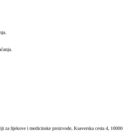
nja.
aćanja.
i za lijekove i medicinske proizvode, Ksaverska cesta 4, 10000