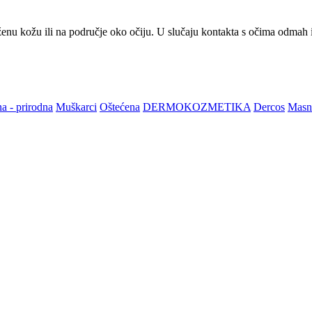
enu kožu ili na područje oko očiju. U slučaju kontakta s očima odmah i
na - prirodna
Muškarci
Oštećena
DERMOKOZMETIKA
Dercos
Masn