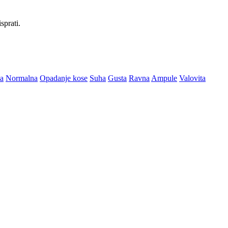
sprati.
a
Normalna
Opadanje kose
Suha
Gusta
Ravna
Ampule
Valovita