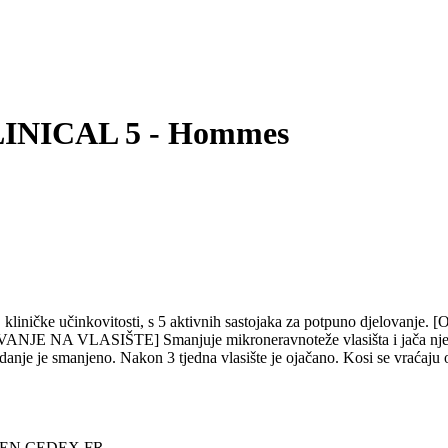
LINICAL 5 - Hommes
se, kliničke učinkovitosti, s 5 aktivnih sastojaka za potpuno djelov
OVANJE NA VLASIŠTE] Smanjuje mikroneravnoteže vlasišta i ja
smanjeno. Nakon 3 tjedna vlasište je ojačano. Kosi se vraćaju ot
OUEN CEDEX FR.