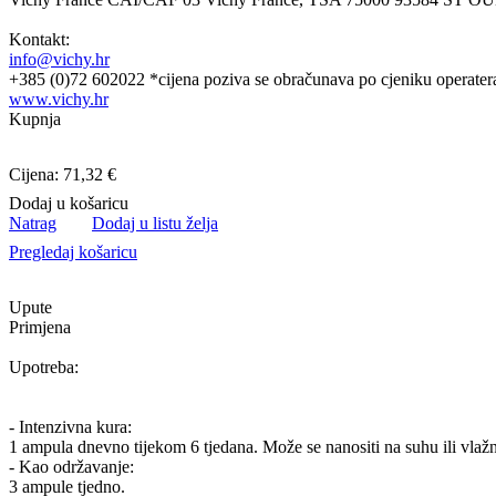
Kontakt:
info@vichy.hr
+385 (0)72 602022 *cijena poziva se obračunava po cjeniku operater
www.vichy.hr
Kupnja
Cijena: 71,32 €
Dodaj u košaricu
Natrag
Dodaj u listu želja
Pregledaj košaricu
Upute
Primjena
Upotreba:
- Intenzivna kura:
1 ampula dnevno tijekom 6 tjedana. Može se nanositi na suhu ili vlaž
- Kao održavanje:
3 ampule tjedno.