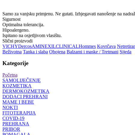
Samo za vanjsku primjenu. Ne gutati. Izbjegavati nanošenje na nadraž
Sigurnost
Optimalna tolerancija.
Hipoalergeno.
Ispitano na osjetljivom vlasištu.
Slični proizvodi
VICHY
Dercos
AMINEXIL
CLINICAL
Hommes
Kovrčava
Netretira
Beživotna
Tanka i slaba
Obojena
Balzami i maske / Tretmani
Sijeda
Kategorije
Početna
SAMOLIJEČENJE
KOZMETIKA
DERMOKOZMETIKA
DODACI PREHRANI
MAME I BEBE
NOKTI
FITOTERAPIJA
COVID-19
PREHRANA
PRIBOR
POMAGALA