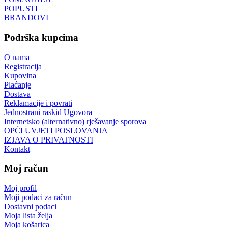
POPUSTI
BRANDOVI
Podrška kupcima
O nama
Registracija
Kupovina
Plaćanje
Dostava
Reklamacije i povrati
Jednostrani raskid Ugovora
Internetsko (alternativno) rješavanje sporova
OPĆI UVJETI POSLOVANJA
IZJAVA O PRIVATNOSTI
Kontakt
Moj račun
Moj profil
Moji podaci za račun
Dostavni podaci
Moja lista želja
Moja košarica