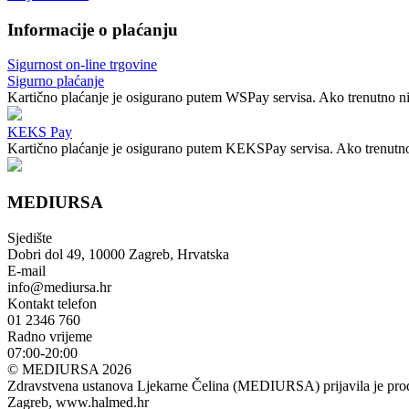
Informacije o plaćanju
Sigurnost on-line trgovine
Sigurno plaćanje
Kartično plaćanje je osigurano putem WSPay servisa. Ako trenutno nij
KEKS Pay
Kartično plaćanje je osigurano putem KEKSPay servisa. Ako trenutno n
MEDIURSA
Sjedište
Dobri dol 49, 10000 Zagreb, Hrvatska
E-mail
info@mediursa.hr
Kontakt telefon
01 2346 760
Radno vrijeme
07:00-20:00
© MEDIURSA 2026
Zdravstvena ustanova Ljekarne Čelina (MEDIURSA) prijavila je prodaj
Zagreb, www.halmed.hr