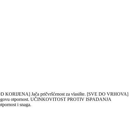
anje. [OD KORIJENA] Jača pričvršćenost za vlasište. [SVE DO VRHOVA]
ča njegovu otpornost. UČINKOVITOST PROTIV ISPADANJA
pornost i snaga.