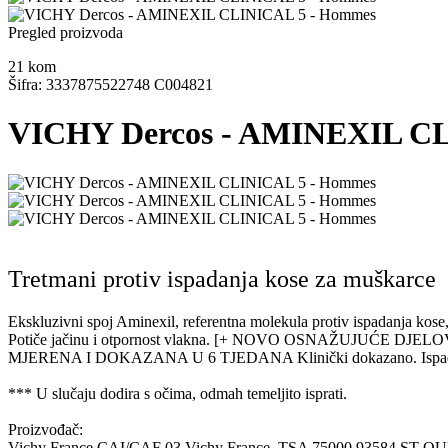
Pregled proizvoda
21
kom
Šifra: 3337875522748 C004821
VICHY Dercos - AMINEXIL C
Tretmani protiv ispadanja kose za muškarce
Ekskluzivni spoj Aminexil, referentna molekula protiv ispadanja ko
Potiče jačinu i otpornost vlakna. [+ NOVO OSNAŽUJUĆE DJEL
MJERENA I DOKAZANA U 6 TJEDANA Klinički dokazano. Ispadanje je 
*** U slučaju dodira s očima, odmah temeljito isprati.
Proizvođač:
Vichy France CAI/CAF 03 Vichy France, TSA 75000 93584 ST 