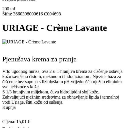
200
ml
Šifra: 3660398000616 C004698
URIAGE - Crème Lavante
Pjenušava krema za pranje
Vrlo ugodnog mirisa, ova 2-u-1 hranjiva krema za čišćenje ostavlja
kožu savršeno čistom, mekanom i hidratiziranom. Njezina baza za
čišćenje bez sapuna s fiziološkom pH vrijednošću nježno eliminira
sve nečistoće s kože.
S 1/3 hranjivim mlijekom, čuva hidrolipidni sloj kože.
Zahvaljujući nježnim sredstvima za obnavljanje lipida i termalnoj
vodi Uriage, štiti kožu od sušenja.
Kupnja
Cijena: 15,01 €