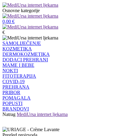
Osnovne kategorije
0,00
€
€
SAMOLIJEČENJE
KOZMETIKA
DERMOKOZMETIKA
DODACI PREHRANI
MAME I BEBE
NOKTI
FITOTERAPIJA
COVID-19
PREHRANA
PRIBOR
POMAGALA
POPUSTI
BRANDOVI
Natrag
MediUrsa internet ljekarna
Pregled proizvoda