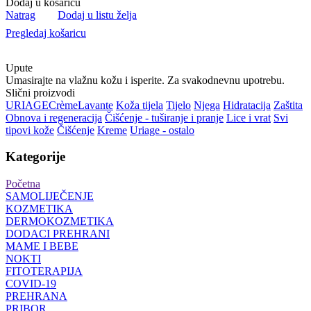
Dodaj u košaricu
Natrag
Dodaj u listu želja
Pregledaj košaricu
Upute
Umasirajte na vlažnu kožu i isperite. Za svakodnevnu upotrebu.
Slični proizvodi
URIAGE
Crème
Lavante
Koža tijela
Tijelo
Njega
Hidratacija
Zaštita
Obnova i regeneracija
Čišćenje - tuširanje i pranje
Lice i vrat
Svi
tipovi kože
Čišćenje
Kreme
Uriage - ostalo
Kategorije
Početna
SAMOLIJEČENJE
KOZMETIKA
DERMOKOZMETIKA
DODACI PREHRANI
MAME I BEBE
NOKTI
FITOTERAPIJA
COVID-19
PREHRANA
PRIBOR