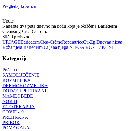
Pregledaj košaricu
Upute
Nanesite dva puta dnevno na kožu koja je očišćena Bariéderm
Cleansing Cica-Gel-om.
Slični proizvodi
URIAGE
Bariederm
Cica-Crème
Reparatrice
Cu-Zn
Dnevna njega
Koža tijela
Bariederm
Ciljana njega
NJEGA KOŽE / KOSE
Kategorije
Početna
SAMOLIJEČENJE
KOZMETIKA
DERMOKOZMETIKA
DODACI PREHRANI
MAME I BEBE
NOKTI
FITOTERAPIJA
COVID-19
PREHRANA
PRIBOR
POMAGALA