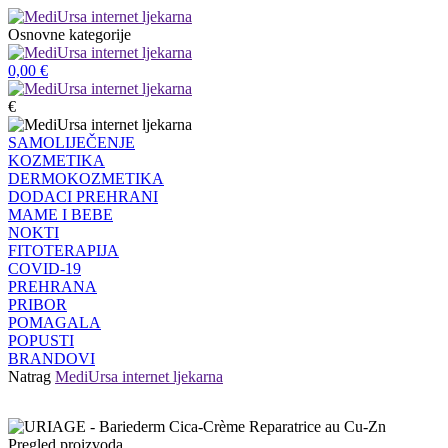
Osnovne kategorije
0,00
€
€
SAMOLIJEČENJE
KOZMETIKA
DERMOKOZMETIKA
DODACI PREHRANI
MAME I BEBE
NOKTI
FITOTERAPIJA
COVID-19
PREHRANA
PRIBOR
POMAGALA
POPUSTI
BRANDOVI
Natrag
MediUrsa internet ljekarna
Pregled proizvoda