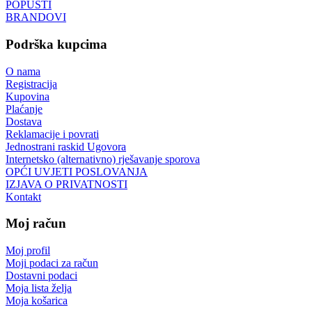
POPUSTI
BRANDOVI
Podrška kupcima
O nama
Registracija
Kupovina
Plaćanje
Dostava
Reklamacije i povrati
Jednostrani raskid Ugovora
Internetsko (alternativno) rješavanje sporova
OPĆI UVJETI POSLOVANJA
IZJAVA O PRIVATNOSTI
Kontakt
Moj račun
Moj profil
Moji podaci za račun
Dostavni podaci
Moja lista želja
Moja košarica