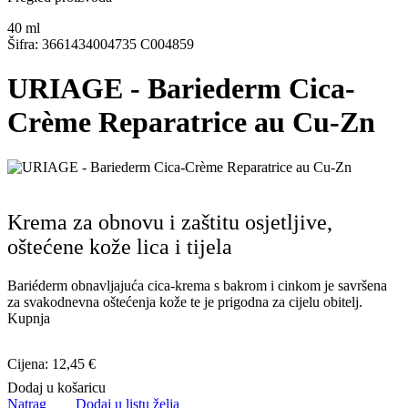
40
ml
Šifra: 3661434004735 C004859
URIAGE - Bariederm Cica-
Crème Reparatrice au Cu-Zn
Krema za obnovu i zaštitu osjetljive,
oštećene kože lica i tijela
Bariéderm obnavljajuća cica-krema s bakrom i cinkom je savršena
za svakodnevna oštećenja kože te je prigodna za cijelu obitelj.
Kupnja
Cijena: 12,45 €
Dodaj u košaricu
Natrag
Dodaj u listu želja