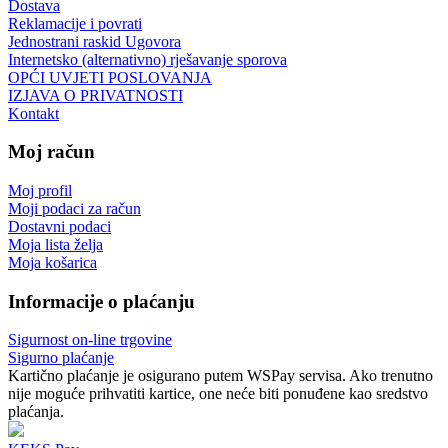
Dostava
Reklamacije i povrati
Jednostrani raskid Ugovora
Internetsko (alternativno) rješavanje sporova
OPĆI UVJETI POSLOVANJA
IZJAVA O PRIVATNOSTI
Kontakt
Moj račun
Moj profil
Moji podaci za račun
Dostavni podaci
Moja lista želja
Moja košarica
Informacije o plaćanju
Sigurnost on-line trgovine
Sigurno plaćanje
Kartično plaćanje je osigurano putem WSPay servisa. Ako trenutno
nije moguće prihvatiti kartice, one neće biti ponuđene kao sredstvo
plaćanja.