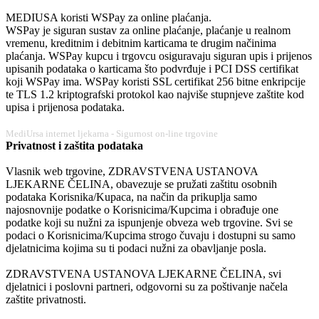
MEDIUSA koristi WSPay za online plaćanja.
WSPay je siguran sustav za online plaćanje, plaćanje u realnom
vremenu, kreditnim i debitnim karticama te drugim načinima
plaćanja. WSPay kupcu i trgovcu osiguravaju siguran upis i prijenos
upisanih podataka o karticama što podvrđuje i PCI DSS certifikat
koji WSPay ima. WSPay koristi SSL certifikat 256 bitne enkripcije
te TLS 1.2 kriptografski protokol kao najviše stupnjeve zaštite kod
upisa i prijenosa podataka.
MediUrsa internet ljekarna - Sigurnost on-line trgovine
Privatnost i zaštita podataka
Vlasnik web trgovine, ZDRAVSTVENA USTANOVA
LJEKARNE ČELINA, obavezuje se pružati zaštitu osobnih
podataka Korisnika/Kupaca, na način da prikuplja samo
najosnovnije podatke o Korisnicima/Kupcima i obrađuje one
podatke koji su nužni za ispunjenje obveza web trgovine. Svi se
podaci o Korisnicima/Kupcima strogo čuvaju i dostupni su samo
djelatnicima kojima su ti podaci nužni za obavljanje posla.
ZDRAVSTVENA USTANOVA LJEKARNE ČELINA, svi
djelatnici i poslovni partneri, odgovorni su za poštivanje načela
zaštite privatnosti.