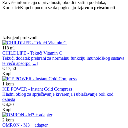
Za više informacija o privatnosti, obradi i zaštiti podataka,
Korisnici/Kupci upućuju se da pogledaju
Izjavu o privatnosti
Izdvojeni proizvodi
118
ml
CHILDLIFE - Tekući Vitamin C
Tekući dodatak prehrani za normalnu funkciju imunološkog sustava
te veću apsorpc [...]
€ 17,50
Kupi
1
kom
ICE POWER - Instant Cold Compress
Hladni oblog za sprječavanje krvarenja i ublažavanje boli kod
ozljeda
€ 4,20
Kupi
2
kom
OMRON - M3 + adapter