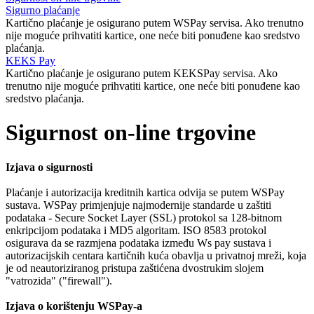
Sigurno plaćanje
Kartično plaćanje je osigurano putem WSPay servisa. Ako trenutno
nije moguće prihvatiti kartice, one neće biti ponuđene kao sredstvo
plaćanja.
KEKS Pay
Kartično plaćanje je osigurano putem KEKSPay servisa. Ako
trenutno nije moguće prihvatiti kartice, one neće biti ponuđene kao
sredstvo plaćanja.
Sigurnost on-line trgovine
Izjava o sigurnosti
Plaćanje i autorizacija kreditnih kartica odvija se putem WSPay
sustava. WSPay primjenjuje najmodernije standarde u zaštiti
podataka - Secure Socket Layer (SSL) protokol sa 128-bitnom
enkripcijom podataka i MD5 algoritam. ISO 8583 protokol
osigurava da se razmjena podataka između Ws pay sustava i
autorizacijskih centara kartičnih kuća obavlja u privatnoj mreži, koja
je od neautoriziranog pristupa zaštićena dvostrukim slojem
"vatrozida" ("firewall").
Izjava o korištenju WSPay-a