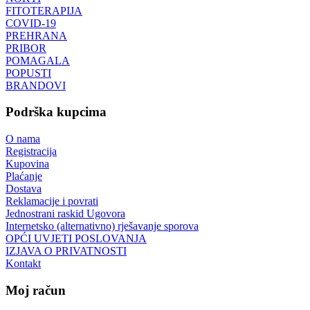
FITOTERAPIJA
COVID-19
PREHRANA
PRIBOR
POMAGALA
POPUSTI
BRANDOVI
Podrška kupcima
O nama
Registracija
Kupovina
Plaćanje
Dostava
Reklamacije i povrati
Jednostrani raskid Ugovora
Internetsko (alternativno) rješavanje sporova
OPĆI UVJETI POSLOVANJA
IZJAVA O PRIVATNOSTI
Kontakt
Moj račun