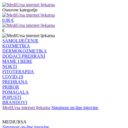
Osnovne kategorije
0,00
€
€
SAMOLIJEČENJE
KOZMETIKA
DERMOKOZMETIKA
DODACI PREHRANI
MAME I BEBE
NOKTI
FITOTERAPIJA
COVID-19
PREHRANA
PRIBOR
POMAGALA
POPUSTI
BRANDOVI
MediUrsa internet ljekarna
Sigurnost on-line trgovine
MEDIURSA
Sigurnost on-line trgovine