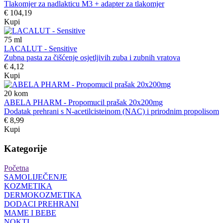
Tlakomjer za nadlakticu M3 + adapter za tlakomjer
€ 104,19
Kupi
75
ml
LACALUT - Sensitive
Zubna pasta za čišćenje osjetljivih zuba i zubnih vratova
€ 4,12
Kupi
20
kom
ABELA PHARM - Propomucil prašak 20x200mg
Dodatak prehrani s N-acetilcisteinom (NAC) i prirodnim propolisom
€ 8,99
Kupi
Kategorije
Početna
SAMOLIJEČENJE
KOZMETIKA
DERMOKOZMETIKA
DODACI PREHRANI
MAME I BEBE
NOKTI