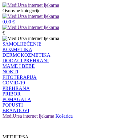
Osnovne kategorije
0,00
€
€
SAMOLIJEČENJE
KOZMETIKA
DERMOKOZMETIKA
DODACI PREHRANI
MAME I BEBE
NOKTI
FITOTERAPIJA
COVID-19
PREHRANA
PRIBOR
POMAGALA
POPUSTI
BRANDOVI
MediUrsa internet ljekarna
Košarica
MEDIURSA