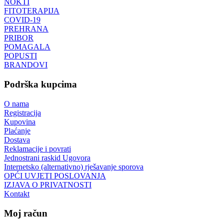
NOKTI
FITOTERAPIJA
COVID-19
PREHRANA
PRIBOR
POMAGALA
POPUSTI
BRANDOVI
Podrška kupcima
O nama
Registracija
Kupovina
Plaćanje
Dostava
Reklamacije i povrati
Jednostrani raskid Ugovora
Internetsko (alternativno) rješavanje sporova
OPĆI UVJETI POSLOVANJA
IZJAVA O PRIVATNOSTI
Kontakt
Moj račun