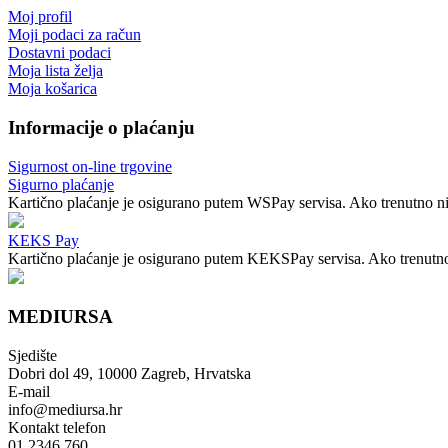
Moj profil
Moji podaci za račun
Dostavni podaci
Moja lista želja
Moja košarica
Informacije o plaćanju
Sigurnost on-line trgovine
Sigurno plaćanje
Kartično plaćanje je osigurano putem WSPay servisa. Ako trenutno nij
KEKS Pay
Kartično plaćanje je osigurano putem KEKSPay servisa. Ako trenutno n
MEDIURSA
Sjedište
Dobri dol 49, 10000 Zagreb, Hrvatska
E-mail
info@mediursa.hr
Kontakt telefon
01 2346 760