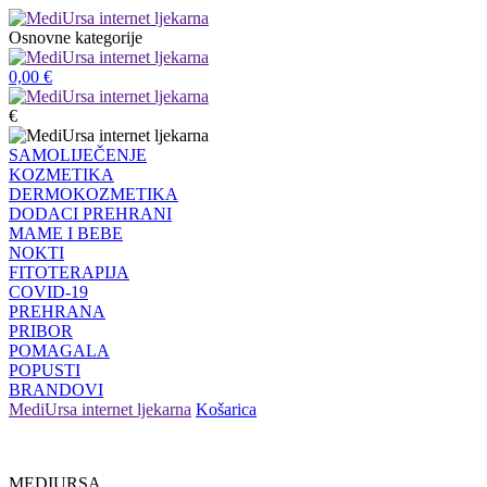
Osnovne kategorije
0,00
€
€
SAMOLIJEČENJE
KOZMETIKA
DERMOKOZMETIKA
DODACI PREHRANI
MAME I BEBE
NOKTI
FITOTERAPIJA
COVID-19
PREHRANA
PRIBOR
POMAGALA
POPUSTI
BRANDOVI
MediUrsa internet ljekarna
Košarica
MEDIURSA