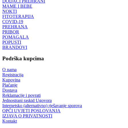
DODACI PREHRANI
MAME I BEBE
NOKTI
FITOTERAPIJA
COVID-19
PREHRANA
PRIBOR
POMAGALA
POPUSTI
BRANDOVI
Podrška kupcima
O nama
Registracija
Kupovina
Plaćanje
Dostava
Reklamacije i povrati
Jednostrani raskid Ugovora
Internetsko (alternativno) rješavanje sporova
OPĆI UVJETI POSLOVANJA
IZJAVA O PRIVATNOSTI
Kontakt