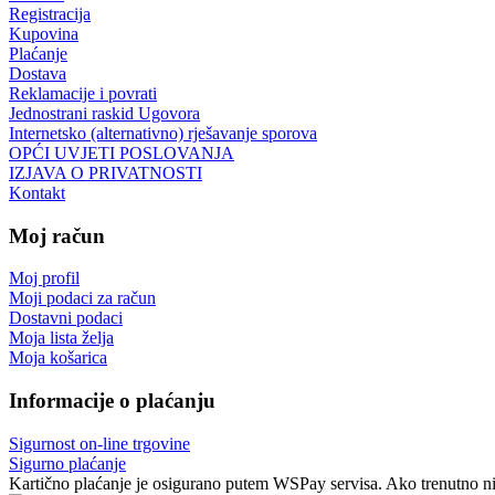
Registracija
Kupovina
Plaćanje
Dostava
Reklamacije i povrati
Jednostrani raskid Ugovora
Internetsko (alternativno) rješavanje sporova
OPĆI UVJETI POSLOVANJA
IZJAVA O PRIVATNOSTI
Kontakt
Moj račun
Moj profil
Moji podaci za račun
Dostavni podaci
Moja lista želja
Moja košarica
Informacije o plaćanju
Sigurnost on-line trgovine
Sigurno plaćanje
Kartično plaćanje je osigurano putem WSPay servisa. Ako trenutno nij