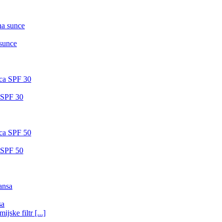
sunce
a SPF 30
a SPF 50
sa
ske filtr [...]