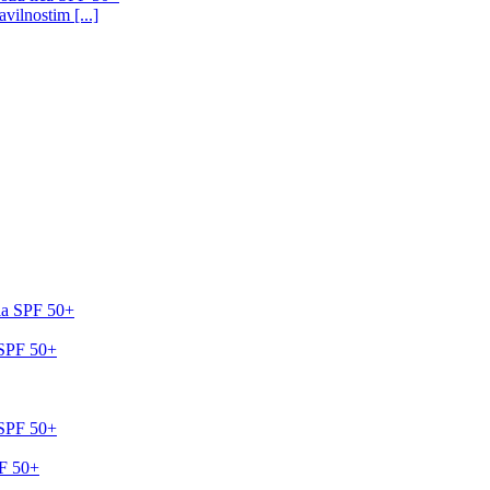
vilnostim [...]
a SPF 50+
PF 50+