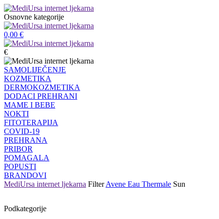
Osnovne kategorije
0,00
€
€
SAMOLIJEČENJE
KOZMETIKA
DERMOKOZMETIKA
DODACI PREHRANI
MAME I BEBE
NOKTI
FITOTERAPIJA
COVID-19
PREHRANA
PRIBOR
POMAGALA
POPUSTI
BRANDOVI
MediUrsa internet ljekarna
Filter
Avene Eau Thermale
Sun
Podkategorije