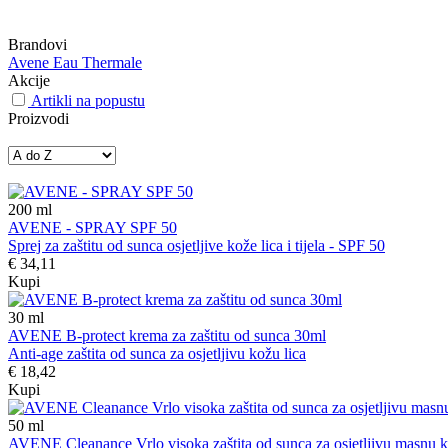
Brandovi
Avene Eau Thermale
Akcije
Artikli na popustu
Proizvodi
200
ml
AVENE - SPRAY SPF 50
Sprej za zaštitu od sunca osjetljive kože lica i tijela - SPF 50
€ 34,11
Kupi
30
ml
AVENE B-protect krema za zaštitu od sunca 30ml
Anti-age zaštita od sunca za osjetljivu kožu lica
€ 18,42
Kupi
50
ml
AVENE Cleanance Vrlo visoka zaštita od sunca za osjetljivu masnu 