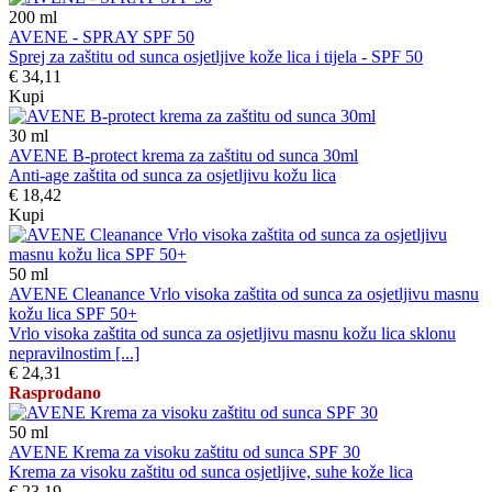
200
ml
AVENE - SPRAY SPF 50
Sprej za zaštitu od sunca osjetljive kože lica i tijela - SPF 50
€ 34,11
Kupi
30
ml
AVENE B-protect krema za zaštitu od sunca 30ml
Anti-age zaštita od sunca za osjetljivu kožu lica
€ 18,42
Kupi
50
ml
AVENE Cleanance Vrlo visoka zaštita od sunca za osjetljivu masnu
kožu lica SPF 50+
Vrlo visoka zaštita od sunca za osjetljivu masnu kožu lica sklonu
nepravilnostim [...]
€ 24,31
Rasprodano
50
ml
AVENE Krema za visoku zaštitu od sunca SPF 30
Krema za visoku zaštitu od sunca osjetljive, suhe kože lica
€ 23,19