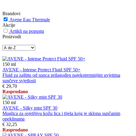
Brandovi
Avene Eau Thermale
Akcije
Artikli na popustu
Proizvodi
150
ml
AVENE - Intense Protect Fluid SPF 50+
Fluid za zaštitu od sunca prilagođen najekstremnijim uvjetima
sunčeve svjetlosti
€ 29,70
Rasprodano
150
ml
AVENE - Silky mist SPF 30
Maglica za osjetljivu kožu lica i tijela koja je sklona sunčanim
opeklinama
€ 32,25
Rasprodano