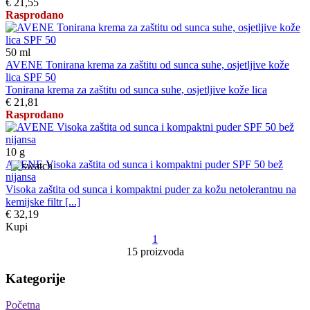
€ 21,55
Rasprodano
50
ml
AVENE Tonirana krema za zaštitu od sunca suhe, osjetljive kože
lica SPF 50
Tonirana krema za zaštitu od sunca suhe, osjetljive kože lica
€ 21,81
Rasprodano
10
g
AVENE Visoka zaštita od sunca i kompaktni puder SPF 50 bež
nijansa
Visoka zaštita od sunca i kompaktni puder za kožu netolerantnu na
kemijske filtr [...]
€ 32,19
Kupi
1
15 proizvoda
Kategorije
Početna