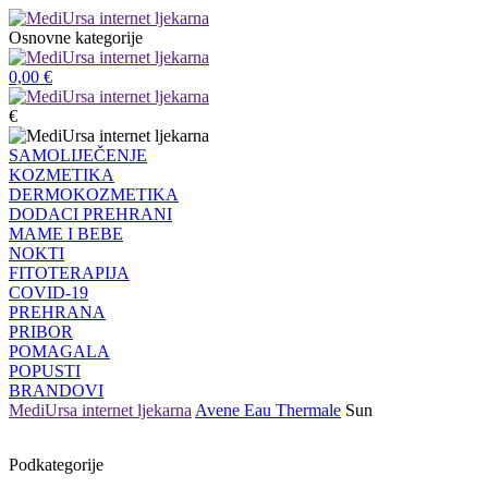
Osnovne kategorije
0,00
€
€
SAMOLIJEČENJE
KOZMETIKA
DERMOKOZMETIKA
DODACI PREHRANI
MAME I BEBE
NOKTI
FITOTERAPIJA
COVID-19
PREHRANA
PRIBOR
POMAGALA
POPUSTI
BRANDOVI
MediUrsa internet ljekarna
Avene Eau Thermale
Sun
Podkategorije