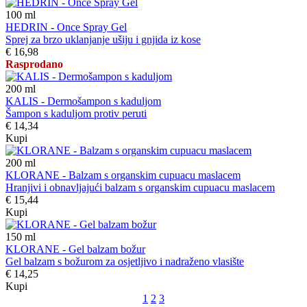
100
ml
HEDRIN - Once Spray Gel
Sprej za brzo uklanjanje ušiju i gnjida iz kose
€ 16,98
Rasprodano
200
ml
KALIS - Dermošampon s kaduljom
Šampon s kaduljom protiv peruti
€ 14,34
Kupi
200
ml
KLORANE - Balzam s organskim cupuacu maslacem
Hranjivi i obnavljajući balzam s organskim cupuacu maslacem
€ 15,44
Kupi
150
ml
KLORANE - Gel balzam božur
Gel balzam s božurom za osjetljivo i nadraženo vlasište
€ 14,25
Kupi
1
2
3