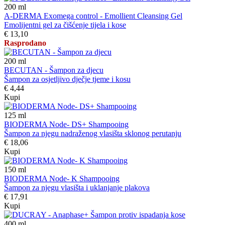
200
ml
A-DERMA Exomega control - Emollient Cleansing Gel
Emolijentni gel za čišćenje tijela i kose
€ 13,10
Rasprodano
200
ml
BECUTAN - Šampon za djecu
Šampon za osjetljivo dječje tjeme i kosu
€ 4,44
Kupi
125
ml
BIODERMA Node- DS+ Shampooing
Šampon za njegu nadraženog vlasišta sklonog perutanju
€ 18,06
Kupi
150
ml
BIODERMA Node- K Shampooing
Šampon za njegu vlasišta i uklanjanje plakova
€ 17,91
Kupi
400
ml