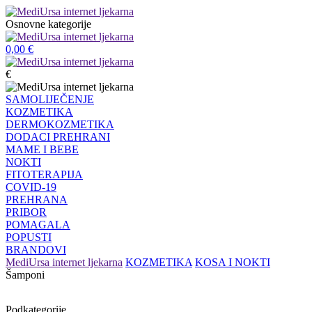
Osnovne kategorije
0,00
€
€
SAMOLIJEČENJE
KOZMETIKA
DERMOKOZMETIKA
DODACI PREHRANI
MAME I BEBE
NOKTI
FITOTERAPIJA
COVID-19
PREHRANA
PRIBOR
POMAGALA
POPUSTI
BRANDOVI
MediUrsa internet ljekarna
KOZMETIKA
KOSA I NOKTI
Šamponi
Podkategorije