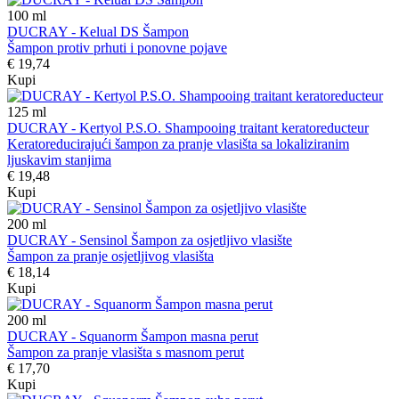
100
ml
DUCRAY - Kelual DS Šampon
Šampon protiv prhuti i ponovne pojave
€ 19,74
Kupi
125
ml
DUCRAY - Kertyol P.S.O. Shampooing traitant keratoreducteur
Keratoreducirajući šampon za pranje vlasišta sa lokaliziranim
ljuskavim stanjima
€ 19,48
Kupi
200
ml
DUCRAY - Sensinol Šampon za osjetljivo vlasište
Šampon za pranje osjetljivog vlasišta
€ 18,14
Kupi
200
ml
DUCRAY - Squanorm Šampon masna perut
Šampon za pranje vlasišta s masnom perut
€ 17,70
Kupi