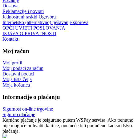
Plaćanje
Dostava
Reklamacije i povrati
Jednostrani raskid Ugovora
Internetsko (alternativno) rješavanje sporova
OPĆI UVJETI POSLOVANJA
IZJAVA O PRIVATNOSTI
Kontakt
Moj račun
Moj profil
Moji podaci za račun
Dostavni podaci
Moja lista želja
Moja košarica
Informacije o plaćanju
Sigurnost on-line trgovine
Sigurno plaćanje
Kartično plaćanje je osigurano putem WSPay servisa. Ako trenutno
nije moguće prihvatiti kartice, one neće biti ponuđene kao sredstvo
plaćanja.