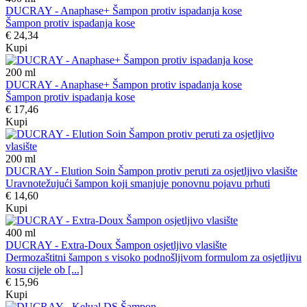
DUCRAY - Anaphase+ Šampon protiv ispadanja kose
Šampon protiv ispadanja kose
€ 24,34
Kupi
200
ml
DUCRAY - Anaphase+ Šampon protiv ispadanja kose
Šampon protiv ispadanja kose
€ 17,46
Kupi
200
ml
DUCRAY - Elution Soin Šampon protiv peruti za osjetljivo vlasište
Uravnotežujući šampon koji smanjuje ponovnu pojavu prhuti
€ 14,60
Kupi
400
ml
DUCRAY - Extra-Doux Šampon osjetljivo vlasište
Dermozaštitni šampon s visoko podnošljivom formulom za osjetljivu
kosu cijele ob [...]
€ 15,96
Kupi