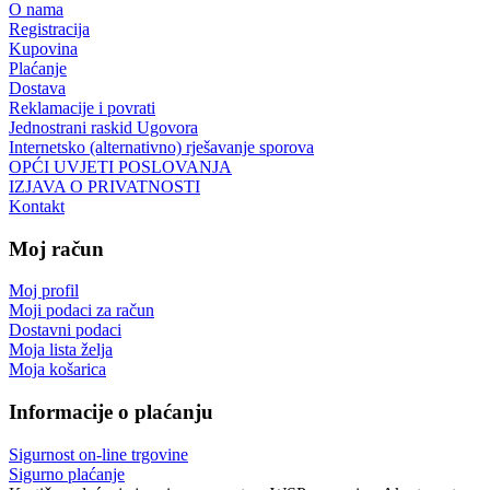
O nama
Registracija
Kupovina
Plaćanje
Dostava
Reklamacije i povrati
Jednostrani raskid Ugovora
Internetsko (alternativno) rješavanje sporova
OPĆI UVJETI POSLOVANJA
IZJAVA O PRIVATNOSTI
Kontakt
Moj račun
Moj profil
Moji podaci za račun
Dostavni podaci
Moja lista želja
Moja košarica
Informacije o plaćanju
Sigurnost on-line trgovine
Sigurno plaćanje