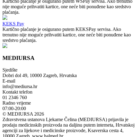
Kartično plaćanje je osigurano putem WSPay servisa. Ako trenutno
nije moguće prihvatiti kartice, one neće biti ponuđene kao sredstvo
plaćanja.
KEKS Pay
Kartično plaćanje je osigurano putem KEKSPay servisa. Ako
trenutno nije moguće prihvatiti kartice, one neće biti ponuđene kao
sredstvo plaćanja.
MEDIURSA
Sjedište
Dobri dol 49, 10000 Zagreb, Hrvatska
E-mail
info@mediursa.hr
Kontakt telefon
01 2346 760
Radno vrijeme
07:00-20:00
© MEDIURSA 2026
Zdravstvena ustanova Ljekarne Čelina (MEDIURSA) prijavila je
prodaju medicinskih proizvoda na daljinu putem interneta, Hrvatskoj
agenciji za lijekove i medicinske proizvode, Ksaverska cesta 4,
10000 Zagreb, www.halmed.hr