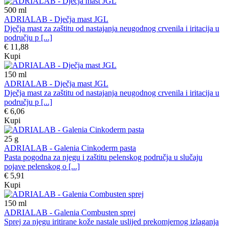
500
ml
ADRIALAB - Dječja mast JGL
Dječja mast za zaštitu od nastajanja neugodnog crvenila i iritacija u
području p [...]
€ 11,88
Kupi
150
ml
ADRIALAB - Dječja mast JGL
Dječja mast za zaštitu od nastajanja neugodnog crvenila i iritacija u
području p [...]
€ 6,06
Kupi
25
g
ADRIALAB - Galenia Cinkoderm pasta
Pasta pogodna za njegu i zaštitu pelenskog područja u slučaju
pojave pelenskog o [...]
€ 5,91
Kupi
150
ml
ADRIALAB - Galenia Combusten sprej
Sprej za njegu iritirane kože nastale uslijed prekomjernog izlaganja