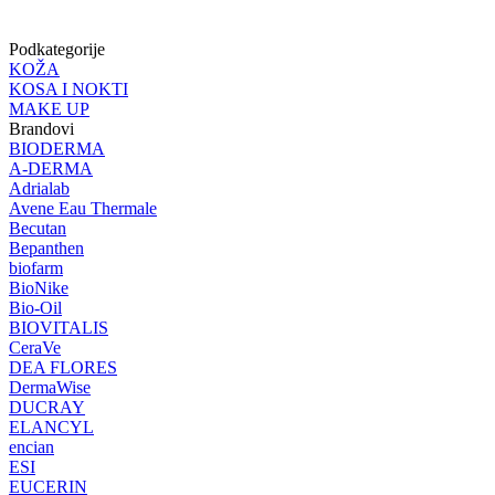
Podkategorije
KOŽA
KOSA I NOKTI
MAKE UP
Brandovi
BIODERMA
A-DERMA
Adrialab
Avene Eau Thermale
Becutan
Bepanthen
biofarm
BioNike
Bio-Oil
BIOVITALIS
CeraVe
DEA FLORES
DermaWise
DUCRAY
ELANCYL
encian
ESI
EUCERIN