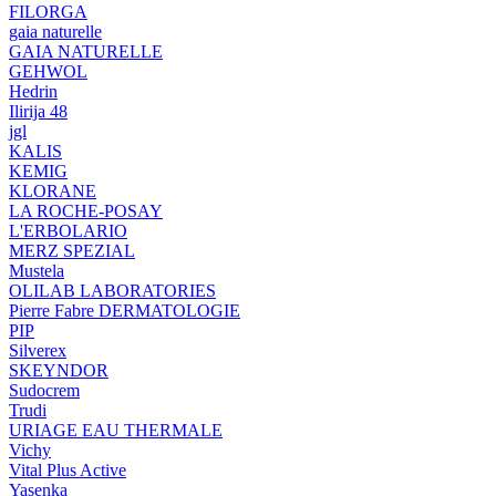
FILORGA
gaia naturelle
GAIA NATURELLE
GEHWOL
Hedrin
Ilirija 48
jgl
KALIS
KEMIG
KLORANE
LA ROCHE-POSAY
L'ERBOLARIO
MERZ SPEZIAL
Mustela
OLILAB LABORATORIES
Pierre Fabre DERMATOLOGIE
PIP
Silverex
SKEYNDOR
Sudocrem
Trudi
URIAGE EAU THERMALE
Vichy
Vital Plus Active
Yasenka