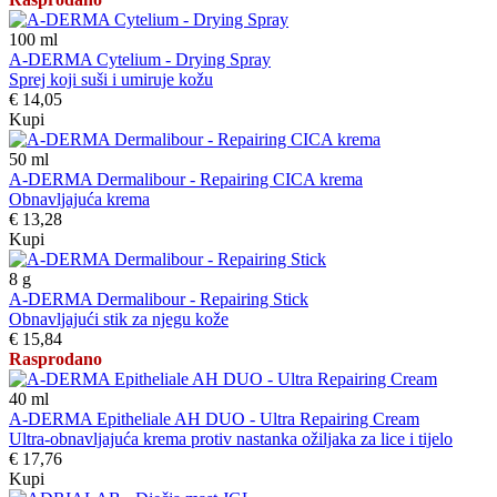
100
ml
A-DERMA Cytelium - Drying Spray
Sprej koji suši i umiruje kožu
€ 14,05
Kupi
50
ml
A-DERMA Dermalibour - Repairing CICA krema
Obnavljajuća krema
€ 13,28
Kupi
8
g
A-DERMA Dermalibour - Repairing Stick
Obnavljajući stik za njegu kože
€ 15,84
Rasprodano
40
ml
A-DERMA Epitheliale AH DUO - Ultra Repairing Cream
Ultra-obnavljajuća krema protiv nastanka ožiljaka za lice i tijelo
€ 17,76
Kupi