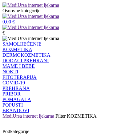
Osnovne kategorije
0,00
€
€
SAMOLIJEČENJE
KOZMETIKA
DERMOKOZMETIKA
DODACI PREHRANI
MAME I BEBE
NOKTI
FITOTERAPIJA
COVID-19
PREHRANA
PRIBOR
POMAGALA
POPUSTI
BRANDOVI
MediUrsa internet ljekarna
Filter
KOZMETIKA
Podkategorije