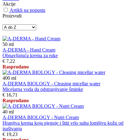
Akcije
Artikli na popustu
Proizvodi
50
ml
A-DERMA - Hand Cream
Obnavljajuća krema za ruke
€ 7,22
Rasprodano
400
ml
A-DERMA BIOLOGY - Cleasing micellar water
Micelarna voda da odstranjivanje šminke
€ 16,71
Rasprodano
40
ml
A-DERMA BIOLOGY - Nutri Cream
Hranjiva krema koja njeguje i štiti vrlo suhu lomljivu kožu od
isušivanja
€ 19,23
Rasprodano