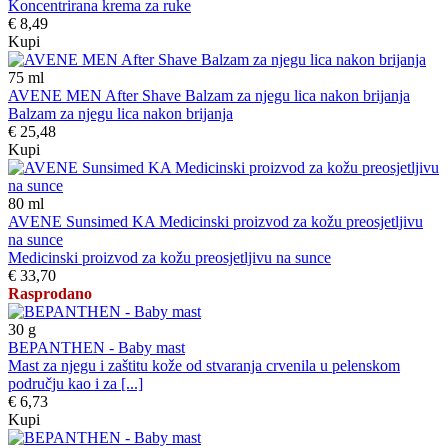
Koncentrirana krema za ruke
€ 8,49
Kupi
75
ml
AVENE MEN After Shave Balzam za njegu lica nakon brijanja
Balzam za njegu lica nakon brijanja
€ 25,48
Kupi
80
ml
AVENE Sunsimed KA Medicinski proizvod za kožu preosjetljivu
na sunce
Medicinski proizvod za kožu preosjetljivu na sunce
€ 33,70
Rasprodano
30
g
BEPANTHEN - Baby mast
Mast za njegu i zaštitu kože od stvaranja crvenila u pelenskom
području kao i za [...]
€ 6,73
Kupi