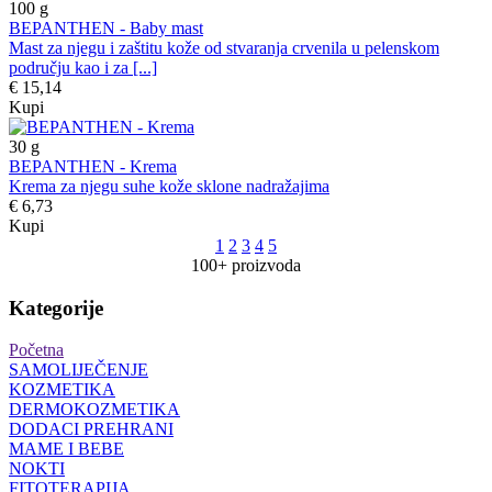
100
g
BEPANTHEN - Baby mast
Mast za njegu i zaštitu kože od stvaranja crvenila u pelenskom
području kao i za [...]
€ 15,14
Kupi
30
g
BEPANTHEN - Krema
Krema za njegu suhe kože sklone nadražajima
€ 6,73
Kupi
1
2
3
4
5
100+ proizvoda
Kategorije
Početna
SAMOLIJEČENJE
KOZMETIKA
DERMOKOZMETIKA
DODACI PREHRANI
MAME I BEBE
NOKTI
FITOTERAPIJA