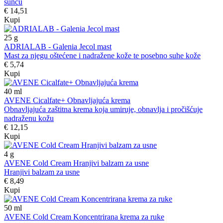
suncu
€ 14,51
Kupi
25
g
ADRIALAB - Galenia Jecol mast
Mast za njegu oštećene i nadražene kože te posebno suhe kože
€ 5,74
Kupi
40
ml
AVENE Cicalfate+ Obnavljajuća krema
Obnavljajuća zaštitna krema koja umiruje, obnavlja i pročišćuje
nadraženu kožu
€ 12,15
Kupi
4
g
AVENE Cold Cream Hranjivi balzam za usne
Hranjivi balzam za usne
€ 8,49
Kupi
50
ml
AVENE Cold Cream Koncentrirana krema za ruke