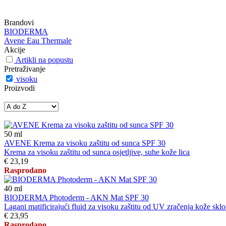
Brandovi
BIODERMA
Avene Eau Thermale
Akcije
Artikli na popustu
Pretraživanje
visoku
Proizvodi
50
ml
AVENE Krema za visoku zaštitu od sunca SPF 30
Krema za visoku zaštitu od sunca osjetljive, suhe kože lica
€ 23,19
Rasprodano
40
ml
BIODERMA Photoderm - AKN Mat SPF 30
Lagani matificirajući fluid za visoku zaštitu od UV zračenja kože sklon
€ 23,95
Rasprodano