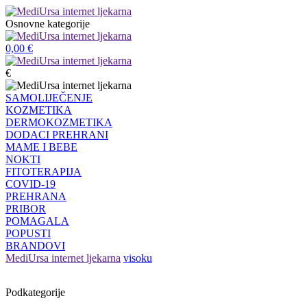
Osnovne kategorije
0,00
€
€
SAMOLIJEČENJE
KOZMETIKA
DERMOKOZMETIKA
DODACI PREHRANI
MAME I BEBE
NOKTI
FITOTERAPIJA
COVID-19
PREHRANA
PRIBOR
POMAGALA
POPUSTI
BRANDOVI
MediUrsa internet ljekarna
visoku
Podkategorije