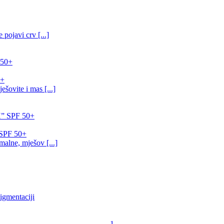
pojavi crv [...]
0+
šovite i mas [...]
SPF 50+
alne, mješov [...]
igmentaciji
1