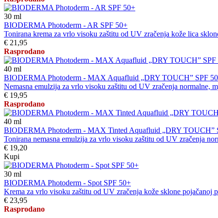
30
ml
BIODERMA Photoderm - AR SPF 50+
Tonirana krema za vrlo visoku zaštitu od UV zračenja kože lica sklone 
€ 21,95
Rasprodano
40
ml
BIODERMA Photoderm - MAX Aquafluid „DRY TOUCH” SPF 5
Nemasna emulzija za vrlo visoku zaštitu od UV zračenja normalne, mje
€ 19,95
Rasprodano
40
ml
BIODERMA Photoderm - MAX Tinted Aquafluid „DRY TOUCH” 
Tonirana nemasna emulzija za vrlo visoku zaštitu od UV zračenja norm
€ 19,20
Kupi
30
ml
BIODERMA Photoderm - Spot SPF 50+
Krema za vrlo visoku zaštitu od UV zračenja kože sklone pojačanoj p
€ 23,95
Rasprodano