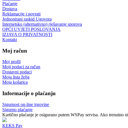
Plaćanje
Dostava
Reklamacije i povrati
Jednostrani raskid Ugovora
Internetsko (alternativno) rješavanje sporova
OPĆI UVJETI POSLOVANJA
IZJAVA O PRIVATNOSTI
Kontakt
Moj račun
Moj profil
Moji podaci za račun
Dostavni podaci
Moja lista želja
Moja košarica
Informacije o plaćanju
Sigurnost on-line trgovine
Sigurno plaćanje
Kartično plaćanje je osigurano putem WSPay servisa. Ako trenutno nij
KEKS Pay