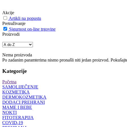
Akcije
Artikli na popustu
Pretraživanje
Sigurnost on-line trgovine
Proizvodi
Nema proizvoda
Po zadanim paramterima nismo pronašli niti jedan proizvod. Pokušajte 
Kategorije
Početna
SAMOLIJEČENJE
KOZMETIKA
DERMOKOZMETIKA
DODACI PREHRANI
MAME I BEBE
NOKTI
FITOTERAPIJA
COVID-19