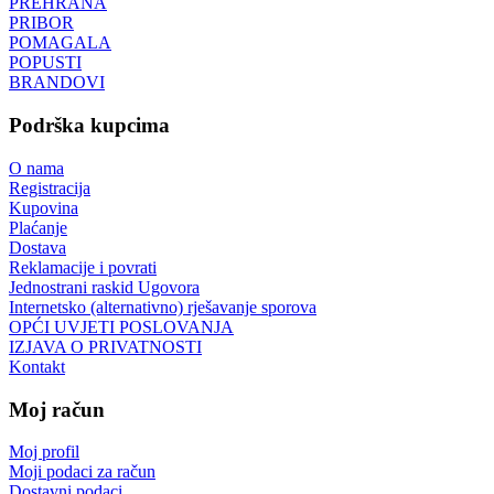
PREHRANA
PRIBOR
POMAGALA
POPUSTI
BRANDOVI
Podrška kupcima
O nama
Registracija
Kupovina
Plaćanje
Dostava
Reklamacije i povrati
Jednostrani raskid Ugovora
Internetsko (alternativno) rješavanje sporova
OPĆI UVJETI POSLOVANJA
IZJAVA O PRIVATNOSTI
Kontakt
Moj račun
Moj profil
Moji podaci za račun
Dostavni podaci