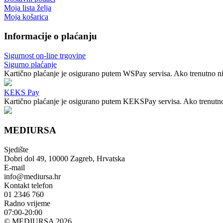
Moja lista želja
Moja košarica
Informacije o plaćanju
Sigurnost on-line trgovine
Sigurno plaćanje
Kartično plaćanje je osigurano putem WSPay servisa. Ako trenutno nij
KEKS Pay
Kartično plaćanje je osigurano putem KEKSPay servisa. Ako trenutno n
MEDIURSA
Sjedište
Dobri dol 49, 10000 Zagreb, Hrvatska
E-mail
info@mediursa.hr
Kontakt telefon
01 2346 760
Radno vrijeme
07:00-20:00
© MEDIURSA 2026