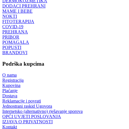
DERMOKOZMETIKA
DODACI PREHRANI
MAME I BEBE
NOKTI
FITOTERAPIJA
COVID-19
PREHRANA
PRIBOR
POMAGALA
POPUSTI
BRANDOVI
Podrška kupcima
O nama
Registracija
Kupovina
Plaćanje
Dostava
Reklamacije i povrati
Jednostrani raskid Ugovora
Internetsko (alternativno) rješavanje sporova
OPĆI UVJETI POSLOVANJA
IZJAVA O PRIVATNOSTI
Kontakt