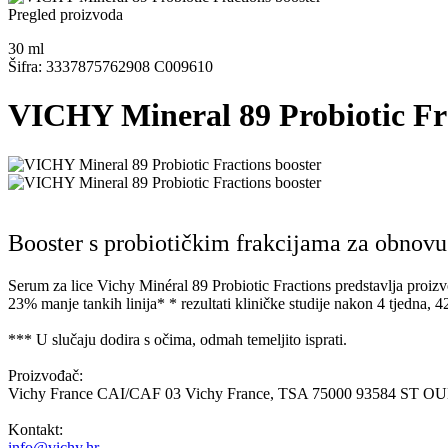
Pregled proizvoda
30
ml
Šifra: 3337875762908 C009610
VICHY Mineral 89 Probiotic Fra
Booster s probiotičkim frakcijama za obnovu 
Serum za lice Vichy Minéral 89 Probiotic Fractions predstavlja proizv
23% manje tankih linija* * rezultati kliničke studije nakon 4 tjedna, 4
*** U slučaju dodira s očima, odmah temeljito isprati.
Proizvođač:
Vichy France CAI/CAF 03 Vichy France, TSA 75000 93584 ST 
Kontakt:
info@vichy.hr