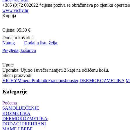
+385 (0)72 602022 *cijena poziva se obračunava po cjeniku operater
www.vichy.hr
Kupnja
Cijena: 35,30 €
Dodaj u košaricu
Natrag
Dodaj u listu želja
Pregledaj košaricu
Upute
Uporaba: Ujutro i uvečer nanijeti 2 kapi na očišćenu kožu.
Slični proizvodi
VICHY
Mineral
Probiotic
Fractions
booster
DERMOKOZMETIKA
Mi
Kategorije
Početna
SAMOLIJEČENJE
KOZMETIKA
DERMOKOZMETIKA
DODACI PREHRANI
MAME I BEBE