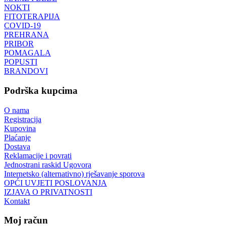
NOKTI
FITOTERAPIJA
COVID-19
PREHRANA
PRIBOR
POMAGALA
POPUSTI
BRANDOVI
Podrška kupcima
O nama
Registracija
Kupovina
Plaćanje
Dostava
Reklamacije i povrati
Jednostrani raskid Ugovora
Internetsko (alternativno) rješavanje sporova
OPĆI UVJETI POSLOVANJA
IZJAVA O PRIVATNOSTI
Kontakt
Moj račun