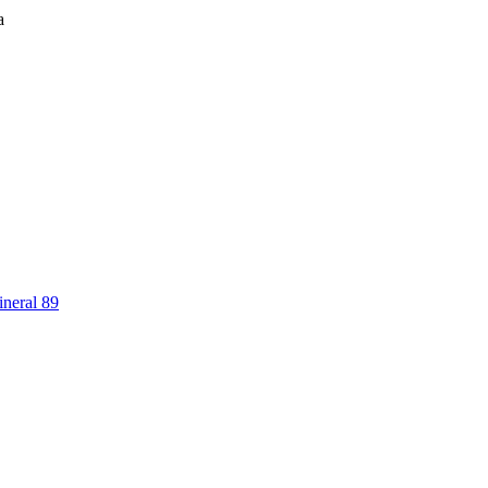
a
neral 89