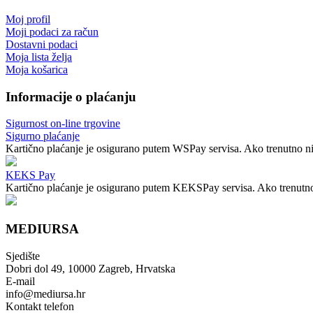
Moj profil
Moji podaci za račun
Dostavni podaci
Moja lista želja
Moja košarica
Informacije o plaćanju
Sigurnost on-line trgovine
Sigurno plaćanje
Kartično plaćanje je osigurano putem WSPay servisa. Ako trenutno nij
KEKS Pay
Kartično plaćanje je osigurano putem KEKSPay servisa. Ako trenutno n
MEDIURSA
Sjedište
Dobri dol 49, 10000 Zagreb, Hrvatska
E-mail
info@mediursa.hr
Kontakt telefon