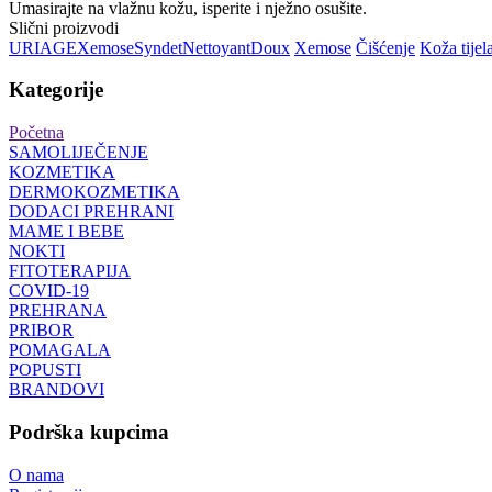
Umasirajte na vlažnu kožu, isperite i nježno osušite.
Slični proizvodi
URIAGE
Xemose
Syndet
Nettoyant
Doux
Xemose
Čišćenje
Koža tijel
Kategorije
Početna
SAMOLIJEČENJE
KOZMETIKA
DERMOKOZMETIKA
DODACI PREHRANI
MAME I BEBE
NOKTI
FITOTERAPIJA
COVID-19
PREHRANA
PRIBOR
POMAGALA
POPUSTI
BRANDOVI
Podrška kupcima
O nama