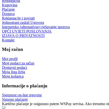
Registracija
Kupovina
Plaćanje
Dostava
Reklamacije i povrati
Jednostrani raskid Ugovora
Internetsko (alternativno) rješavanje sporova
OPĆI UVJETI POSLOVANJA
IZJAVA O PRIVATNOSTI
Kontakt
Moj račun
Moj profil
Moji podaci za račun
Dostavni podaci
Moja lista želja
Moja košarica
Informacije o plaćanju
Sigurnost on-line trgovine
Sigurno plaćanje
Kartično plaćanje je osigurano putem WSPay servisa. Ako trenutno nij