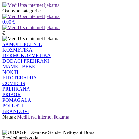
Osnovne kategorije
0,00
€
€
SAMOLIJEČENJE
KOZMETIKA
DERMOKOZMETIKA
DODACI PREHRANI
MAME I BEBE
NOKTI
FITOTERAPIJA
COVID-19
PREHRANA
PRIBOR
POMAGALA
POPUSTI
BRANDOVI
Natrag
MediUrsa internet ljekarna
Pregled proizvoda