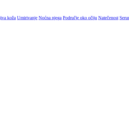
jiva koža
Umirivanje
Noćna njega
Područje oko očiju
Natečenost
Serum