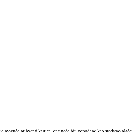
e moguće prihvatiti kartice, one neće biti ponuđene kao sredstvo plaća