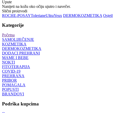
Upute
Nanijeti na kožu oko očiju ujutro i navečer.
Slični proizvodi
ROCHE-POSAY
Toleriane
Ultra
Yeux
DERMOKOZMETIKA
Osjetl
Kategorije
Početna
SAMOLIJEČENJE
KOZMETIKA
DERMOKOZMETIKA
DODACI PREHRANI
MAME I BEBE
NOKTI
FITOTERAPIJA
COVID-19
PREHRANA
PRIBOR
POMAGALA
POPUSTI
BRANDOVI
Podrška kupcima