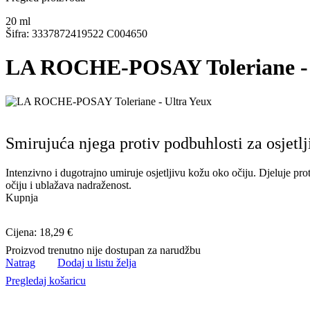
20
ml
Šifra: 3337872419522 C004650
LA ROCHE-POSAY Toleriane - 
Smirujuća njega protiv podbuhlosti za osjetl
Intenzivno i dugotrajno umiruje osjetljivu kožu oko očiju. Djeluje pro
očiju i ublažava nadraženost.
Kupnja
Cijena: 18,29 €
Proizvod trenutno nije dostupan za narudžbu
Natrag
Dodaj u listu želja
Pregledaj košaricu