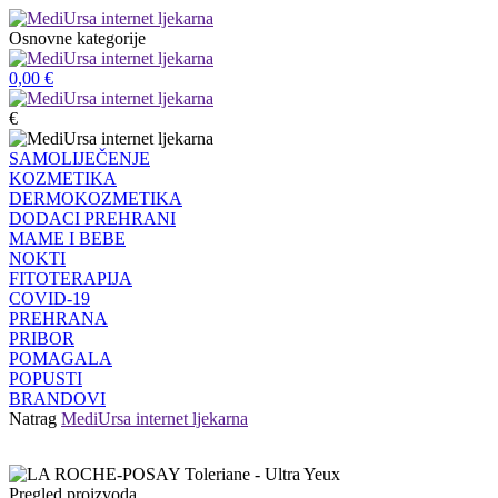
Osnovne kategorije
0,00
€
€
SAMOLIJEČENJE
KOZMETIKA
DERMOKOZMETIKA
DODACI PREHRANI
MAME I BEBE
NOKTI
FITOTERAPIJA
COVID-19
PREHRANA
PRIBOR
POMAGALA
POPUSTI
BRANDOVI
Natrag
MediUrsa internet ljekarna
Pregled proizvoda