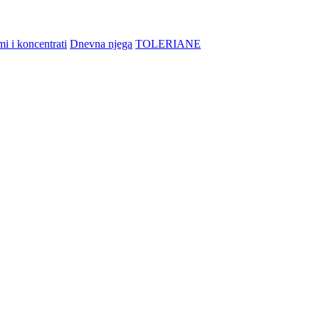
i i koncentrati
Dnevna njega
TOLERIANE