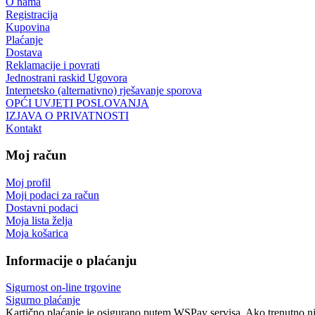
O nama
Registracija
Kupovina
Plaćanje
Dostava
Reklamacije i povrati
Jednostrani raskid Ugovora
Internetsko (alternativno) rješavanje sporova
OPĆI UVJETI POSLOVANJA
IZJAVA O PRIVATNOSTI
Kontakt
Moj račun
Moj profil
Moji podaci za račun
Dostavni podaci
Moja lista želja
Moja košarica
Informacije o plaćanju
Sigurnost on-line trgovine
Sigurno plaćanje
Kartično plaćanje je osigurano putem WSPay servisa. Ako trenutno nij