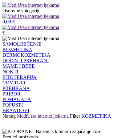
Osnovne kategorije
0,00
€
€
SAMOLIJEČENJE
KOZMETIKA
DERMOKOZMETIKA
DODACI PREHRANI
MAME I BEBE
NOKTI
FITOTERAPIJA
COVID-19
PREHRANA
PRIBOR
POMAGALA
POPUSTI
BRANDOVI
Natrag
MediUrsa internet ljekarna
Filter
KOZMETIKA
Pregled proizvoda