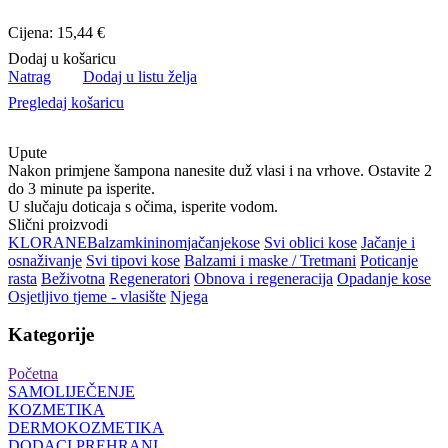
Cijena: 15,44 €
Dodaj u košaricu
Natrag
Dodaj u listu želja
Pregledaj košaricu
Upute
Nakon primjene šampona nanesite duž vlasi i na vrhove. Ostavite 2
do 3 minute pa isperite.
U slučaju doticaja s očima, isperite vodom.
Slični proizvodi
KLORANE
Balzam
kininom
jačanje
kose
Svi oblici kose
Jačanje i
osnaživanje
Svi tipovi kose
Balzami i maske / Tretmani
Poticanje
rasta
Beživotna
Regeneratori
Obnova i regeneracija
Opadanje kose
Osjetljivo tjeme - vlasište
Njega
Kategorije
Početna
SAMOLIJEČENJE
KOZMETIKA
DERMOKOZMETIKA
DODACI PREHRANI