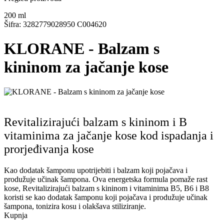
200
ml
Šifra: 3282779028950 C004620
KLORANE - Balzam s
kininom za jačanje kose
Revitalizirajući balzam s kininom i B
vitaminima za jačanje kose kod ispadanja i
prorjeđivanja kose
Kao dodatak šamponu upotrijebiti i balzam koji pojačava i
produžuje učinak šampona. Ova energetska formula pomaže rast
kose, Revitalizirajući balzam s kininom i vitaminima B5, B6 i B8
koristi se kao dodatak šamponu koji pojačava i produžuje učinak
šampona, tonizira kosu i olakšava stiliziranje.
Kupnja