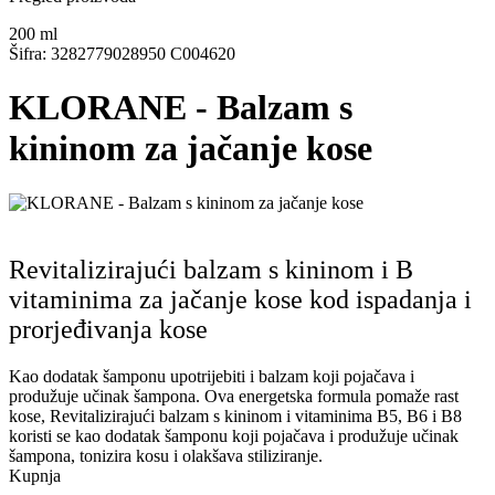
200
ml
Šifra: 3282779028950 C004620
KLORANE - Balzam s
kininom za jačanje kose
Revitalizirajući balzam s kininom i B
vitaminima za jačanje kose kod ispadanja i
prorjeđivanja kose
Kao dodatak šamponu upotrijebiti i balzam koji pojačava i
produžuje učinak šampona. Ova energetska formula pomaže rast
kose, Revitalizirajući balzam s kininom i vitaminima B5, B6 i B8
koristi se kao dodatak šamponu koji pojačava i produžuje učinak
šampona, tonizira kosu i olakšava stiliziranje.
Kupnja