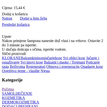
Cijena: 15,44 €
Dodaj u košaricu
Natrag
Dodaj u listu želja
Pregledaj košaricu
Upute
Nakon primjene šampona nanesite duž vlasi i na vrhove. Ostavite 2
do 3 minute pa isperite.
U slučaju doticaja s očima, isperite vodom.
Slični proizvodi
KLORANE
Balzam
kininom
jačanje
kose
Svi oblici kose
Jačanje i
osnaživanje
Svi tipovi kose
Balzami i maske / Tretmani
Poticanje
rasta
Beživotna
Regeneratori
Obnova i regeneracija
Opadanje kose
Osjetljivo tjeme - vlasište
Njega
Kategorije
Početna
SAMOLIJEČENJE
KOZMETIKA
DERMOKOZMETIKA
DODACI PREHRANI