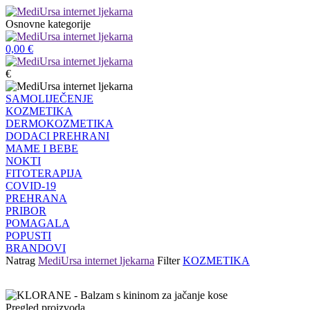
Osnovne kategorije
0,00
€
€
SAMOLIJEČENJE
KOZMETIKA
DERMOKOZMETIKA
DODACI PREHRANI
MAME I BEBE
NOKTI
FITOTERAPIJA
COVID-19
PREHRANA
PRIBOR
POMAGALA
POPUSTI
BRANDOVI
Natrag
MediUrsa internet ljekarna
Filter
KOZMETIKA
Pregled proizvoda