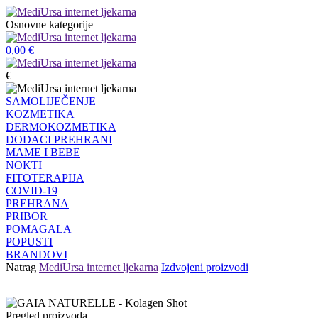
Osnovne kategorije
0,00
€
€
SAMOLIJEČENJE
KOZMETIKA
DERMOKOZMETIKA
DODACI PREHRANI
MAME I BEBE
NOKTI
FITOTERAPIJA
COVID-19
PREHRANA
PRIBOR
POMAGALA
POPUSTI
BRANDOVI
Natrag
MediUrsa internet ljekarna
Izdvojeni proizvodi
Pregled proizvoda