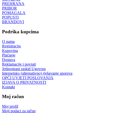
PREHRANA
PRIBOR
POMAGALA
POPUSTI
BRANDOVI
Podrška kupcima
O nama
Registracija
Kupovina
Plaćanje
Dostava
Reklamacije i povrati
Jednostrani raskid Ugovora
Internetsko (alternativno) rješavanje sporova
OPĆI UVJETI POSLOVANJA
IZJAVA O PRIVATNOSTI
Kontakt
Moj račun
Moj profil
Moji podaci za račun