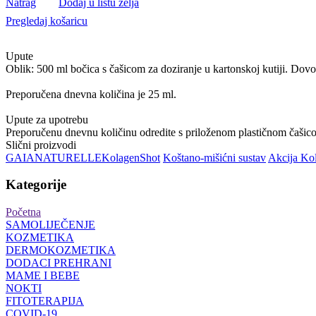
Natrag
Dodaj u listu želja
Pregledaj košaricu
Upute
Oblik: 500 ml bočica s čašicom za doziranje u kartonskoj kutiji. Dovo
Preporučena dnevna količina je 25 ml.
Upute za upotrebu
Preporučenu dnevnu količinu odredite s priloženom plastičnom čašicom 
Slični proizvodi
GAIA
NATURELLE
Kolagen
Shot
Koštano-mišićni sustav
Akcija Ko
Kategorije
Početna
SAMOLIJEČENJE
KOZMETIKA
DERMOKOZMETIKA
DODACI PREHRANI
MAME I BEBE
NOKTI
FITOTERAPIJA
COVID-19