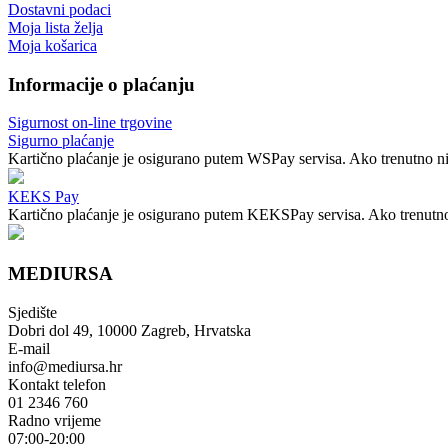
Dostavni podaci
Moja lista želja
Moja košarica
Informacije o plaćanju
Sigurnost on-line trgovine
Sigurno plaćanje
Kartično plaćanje je osigurano putem WSPay servisa. Ako trenutno nij
KEKS Pay
Kartično plaćanje je osigurano putem KEKSPay servisa. Ako trenutno n
MEDIURSA
Sjedište
Dobri dol 49, 10000 Zagreb, Hrvatska
E-mail
info@mediursa.hr
Kontakt telefon
01 2346 760
Radno vrijeme
07:00-20:00