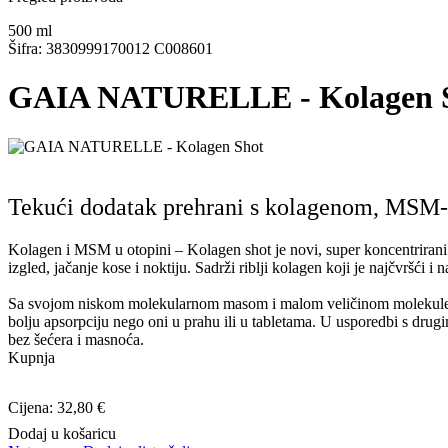
500
ml
Šifra: 3830999170012 C008601
GAIA NATURELLE - Kolagen 
Tekući dodatak prehrani s kolagenom, MSM
Kolagen i MSM u otopini – Kolagen shot je novi, super koncentriran
izgled, jačanje kose i noktiju. Sadrži riblji kolagen koji je najčvršći i 
Sa svojom niskom molekularnom masom i malom veličinom molekule je 
bolju apsorpciju nego oni u prahu ili u tabletama. U usporedbi s dru
bez šećera i masnoća.
Kupnja
Cijena: 32,80 €
Dodaj u košaricu