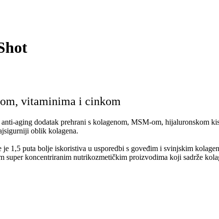
Shot
-om, vitaminima i cinkom
i anti-aging dodatak prehrani s kolagenom, MSM-om, hijaluronskom kis
najsigurniji oblik kolagena.
1,5 puta bolje iskoristiva u usporedbi s goveđim i svinjskim kolagen
gim super koncentriranim nutrikozmetičkim proizvodima koji sadrže kol