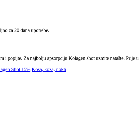
ljno za 20 dana upotrebe.
i popijte. Za najbolju apsorpciju Kolagen shot uzmite natašte. Prije up
lagen Shot 15%
Kosa, koža, nokti