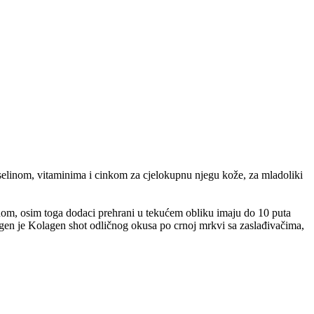
elinom, vitaminima i cinkom za cjelokupnu njegu kože, za mladoliki
om, osim toga dodaci prehrani u tekućem obliku imaju do 10 puta
agen je Kolagen shot odličnog okusa po crnoj mrkvi sa zaslađivačima,