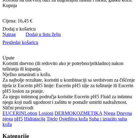
Kupnja
Cijena: 16,45 €
Dodaj u košaricu
Natrag
Dodaj u listu želja
Pregledaj košaricu
Upute
Koristiti dnevno (ili redovito ako je potrebno/prikladno) nakon
tuširanja ili kupanja.
Nježno umasirati u kožu.
Za najbolje rezultate, koristiti u kombinaciji sa sredstvom za čišćenje
tijela iz Eucerin pH5 linije: Eucerin pH5 ulje za tuširanje ili Eucerin
pH5 losion za pranje.
Za njegu intimnog područja koristite Eucerin pH5 Fluid za intimnu
njegu koji nudi ugodnost i zaštitu te pomaže umiriti nadraženost.
Slični proizvodi
EUCERIN
Lotion
Losioni
DERMOKOZMETIKA
Njega
Dnevna
njega
pH5
Hidratacija
Tijelo
Osjetljiva koža
Suha i izrazito suha
koža
Kategorije