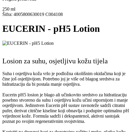
250
ml
Šifra: 4005800630019 C004108
EUCERIN - pH5 Lotion
Losion za suhu, osjetljivu kožu tijela
Suha i osjetljiva koža vrlo je podložna okolišnim okidačima koji je
čine još osjetljivijom. Potrebno joj je više od blagog sredstva za
hidratizaciju da bi postala manje osjetljiva.
Eucerin pH5 losion je blago ali učinkovito sredstvo za hidratizaciju
posebno stvoreno da suhu i osjetljivu kožu učini otpornijom i manje
osjetljivom. Jedinstven Eucerin pH sustav ravnoteže sadrži citratni
pufer, derivat citrične kiseline koji obnavlja i podupire optimalnu pH
vrijednost kože. Formula sadrži i dekspantenol, aktivni sastojak
poznat po svojim regenerativnim svojstvima.
Koristiti na dnevnoj bazi za dugotrajnu zaštitu i meku, glatku kožu.