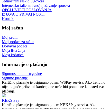
Jednostrani raskid Ugovora
Internetsko (alternativno) rješavanje sporova
OPĆI UVJETI POSLOVANJA
IZJAVA O PRIVATNOSTI
Kontakt
Moj račun
Moj profil
Moji podaci za račun
Dostavni podaci
Moja lista želja
Moja košarica
Informacije o plaćanju
Sigurnost on-line trgovine
Sigurno plaćanje
Kartično plaćanje je osigurano putem WSPay servisa. Ako trenutno
nije moguće prihvatiti kartice, one neće biti ponuđene kao sredstvo
plaćanja.
KEKS Pay
Kartično plaćanje je osigurano putem KEKSPay servisa. Ako