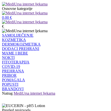
Osnovne kategorije
0,00
€
€
SAMOLIJEČENJE
KOZMETIKA
DERMOKOZMETIKA
DODACI PREHRANI
MAME I BEBE
NOKTI
FITOTERAPIJA
COVID-19
PREHRANA
PRIBOR
POMAGALA
POPUSTI
BRANDOVI
Natrag
MediUrsa internet ljekarna
Pregled proizvoda