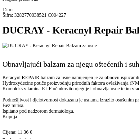
15
ml
Šifra: 3282770038521 C004227
DUCRAY - Keracnyl Repair Bal
Obnavljajući balzam za njegu oštećenih i su
Keracynl REPAIR balzam za usne namijenjen je za obnovu ispucanih i oš
Hydroxydecine potiče proizvodnju prirodnih faktora ovlaživanja (NM
Kompleks vitamina E i F učinkovito njeguje i obnavlja usne te im vra
Podnošljivost i djelotvornost dokazana je usnama izrazito osušenim pr
Bez mirisa.
Ispitano pod nadzorom dermatologa.
Kupnja
Cijena: 11,36 €