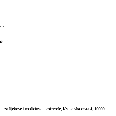
nja.
aćanja.
i za lijekove i medicinske proizvode, Ksaverska cesta 4, 10000