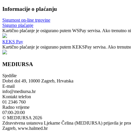
Informacije o plaćanju
Sigurnost on-line trgovine
Sigurno plaćanje
Kartično plaćanje je osigurano putem WSPay servisa. Ako trenutno nij
KEKS Pay
Kartično plaćanje je osigurano putem KEKSPay servisa. Ako trenutno n
MEDIURSA
Sjedište
Dobri dol 49, 10000 Zagreb, Hrvatska
E-mail
info@mediursa.hr
Kontakt telefon
01 2346 760
Radno vrijeme
07:00-20:00
© MEDIURSA 2026
Zdravstvena ustanova Ljekarne Čelina (MEDIURSA) prijavila je prodaj
Zagreb, www.halmed.hr