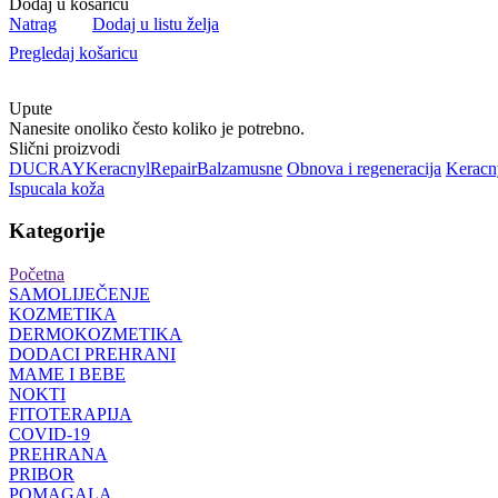
Dodaj u košaricu
Natrag
Dodaj u listu želja
Pregledaj košaricu
Upute
Nanesite onoliko često koliko je potrebno.
Slični proizvodi
DUCRAY
Keracnyl
Repair
Balzam
usne
Obnova i regeneracija
Keracn
Ispucala koža
Kategorije
Početna
SAMOLIJEČENJE
KOZMETIKA
DERMOKOZMETIKA
DODACI PREHRANI
MAME I BEBE
NOKTI
FITOTERAPIJA
COVID-19
PREHRANA
PRIBOR
POMAGALA