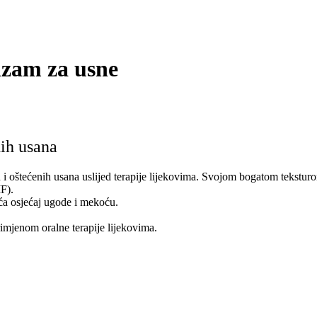
zam za usne
hih usana
tećenih usana uslijed terapije lijekovima. Svojom bogatom teksturom nj
F).
ća osjećaj ugode i mekoću.
imjenom oralne terapije lijekovima.