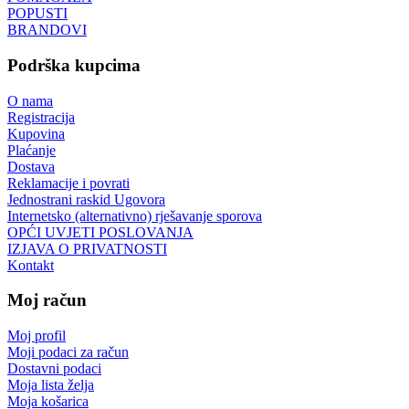
POPUSTI
BRANDOVI
Podrška kupcima
O nama
Registracija
Kupovina
Plaćanje
Dostava
Reklamacije i povrati
Jednostrani raskid Ugovora
Internetsko (alternativno) rješavanje sporova
OPĆI UVJETI POSLOVANJA
IZJAVA O PRIVATNOSTI
Kontakt
Moj račun
Moj profil
Moji podaci za račun
Dostavni podaci
Moja lista želja
Moja košarica