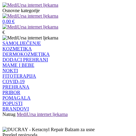
Osnovne kategorije
0,00
€
€
SAMOLIJEČENJE
KOZMETIKA
DERMOKOZMETIKA
DODACI PREHRANI
MAME I BEBE
NOKTI
FITOTERAPIJA
COVID-19
PREHRANA
PRIBOR
POMAGALA
POPUSTI
BRANDOVI
Natrag
MediUrsa internet ljekarna
Pregled proizvoda