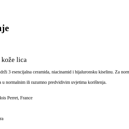
nje
 kože lica
Sadrži 3 esencijalna ceramida, niacinamid i hijaluronsku kiselinu. Za 
 u normalnim ili razumno predvidivim uvjetima korištenja.
ois Perret, France
ra