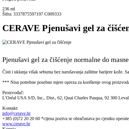
236
ml
Šifra: 3337875597197 C009333
CERAVE Pjenušavi gel za čišće
Pjenušavi gel za čišćenje normalne do masne
Čisti i uklanja višak sebuma bez narušavanja zaštitne barijere kože. 
*** Nisu potrebne posebne mjere opreza za korištenje ovog proizvoda
Proizvođač:
L'Oréal USA S/D, Inc., Dist., 62, Quai Charles Pasqua, 92 300 Levall
Kontakt:
info@cerave.hr
+385 (0)72 20 20 60 *cijena poziva se obračunava po cjeniku operate
www.cerave.hr
Kupnja