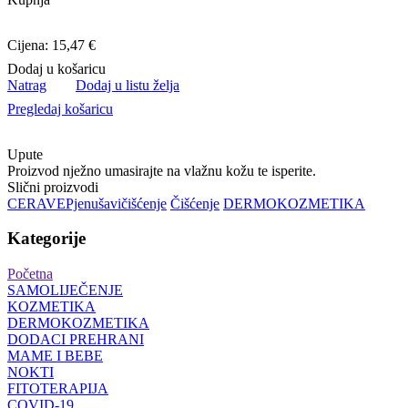
Cijena: 15,47 €
Dodaj u košaricu
Natrag
Dodaj u listu želja
Pregledaj košaricu
Upute
Proizvod nježno umasirajte na vlažnu kožu te isperite.
Slični proizvodi
CERAVE
Pjenušavi
čišćenje
Čišćenje
DERMOKOZMETIKA
Kategorije
Početna
SAMOLIJEČENJE
KOZMETIKA
DERMOKOZMETIKA
DODACI PREHRANI
MAME I BEBE
NOKTI
FITOTERAPIJA
COVID-19