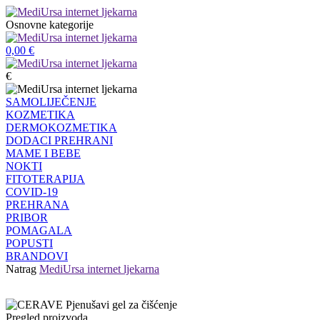
Osnovne kategorije
0,00
€
€
SAMOLIJEČENJE
KOZMETIKA
DERMOKOZMETIKA
DODACI PREHRANI
MAME I BEBE
NOKTI
FITOTERAPIJA
COVID-19
PREHRANA
PRIBOR
POMAGALA
POPUSTI
BRANDOVI
Natrag
MediUrsa internet ljekarna
Pregled proizvoda