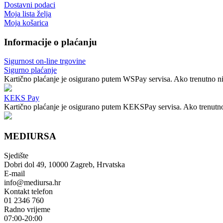
Dostavni podaci
Moja lista želja
Moja košarica
Informacije o plaćanju
Sigurnost on-line trgovine
Sigurno plaćanje
Kartično plaćanje je osigurano putem WSPay servisa. Ako trenutno nij
KEKS Pay
Kartično plaćanje je osigurano putem KEKSPay servisa. Ako trenutno n
MEDIURSA
Sjedište
Dobri dol 49, 10000 Zagreb, Hrvatska
E-mail
info@mediursa.hr
Kontakt telefon
01 2346 760
Radno vrijeme
07:00-20:00