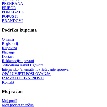
PREHRANA
PRIBOR
POMAGALA
POPUSTI
BRANDOVI
Podrška kupcima
O nama
Registracija
Kupovina
Plaćanje
Dostava
Reklamacije i povrati
Jednostrani raskid Ugovora
Internetsko (alternativno) rješavanje sporova
OPĆI UVJETI POSLOVANJA
IZJAVA O PRIVATNOSTI
Kontakt
Moj račun
Moj profil
Moji podaci za račun