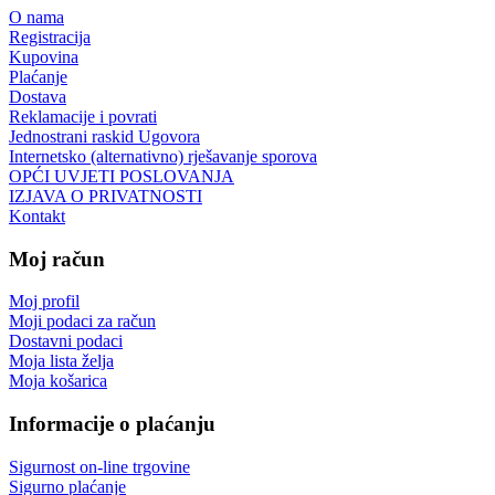
O nama
Registracija
Kupovina
Plaćanje
Dostava
Reklamacije i povrati
Jednostrani raskid Ugovora
Internetsko (alternativno) rješavanje sporova
OPĆI UVJETI POSLOVANJA
IZJAVA O PRIVATNOSTI
Kontakt
Moj račun
Moj profil
Moji podaci za račun
Dostavni podaci
Moja lista želja
Moja košarica
Informacije o plaćanju
Sigurnost on-line trgovine
Sigurno plaćanje