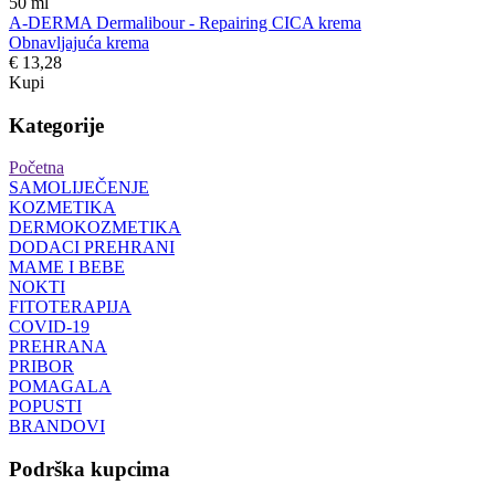
50
ml
A-DERMA Dermalibour - Repairing CICA krema
Obnavljajuća krema
€ 13,28
Kupi
Kategorije
Početna
SAMOLIJEČENJE
KOZMETIKA
DERMOKOZMETIKA
DODACI PREHRANI
MAME I BEBE
NOKTI
FITOTERAPIJA
COVID-19
PREHRANA
PRIBOR
POMAGALA
POPUSTI
BRANDOVI
Podrška kupcima