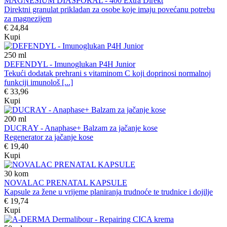
MAGNESIUM DIASPORAL - 400 Extra Direkt
Direktni granulat prikladan za osobe koje imaju povećanu potrebu
za magnezijem
€ 24,84
Kupi
250
ml
DEFENDYL - Imunoglukan P4H Junior
Tekući dodatak prehrani s vitaminom C koji doprinosi normalnoj
funkciji imunološ [...]
€ 33,96
Kupi
200
ml
DUCRAY - Anaphase+ Balzam za jačanje kose
Regenerator za jačanje kose
€ 19,40
Kupi
30
kom
NOVALAC PRENATAL KAPSULE
Kapsule za žene u vrijeme planiranja trudnoće te trudnice i dojilje
€ 19,74
Kupi